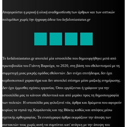
Απαγορεύεται η μερική ή ολική αναδημοσίευση των άρθρων και των οπτικών
πολυμέσων χωρίς την έγγραφη άδεια του kefaloniastatus.gr
kefaloniastatus@gmail.com
Το kefaloniastatus.gr αποτελεί μία ιστοσελίδα που δημιουργήθηκε μετά από
πρωτοβουλία του Γιάννη Βαρούχα, το 2020, στη βάση του εθελοντισμού με τη
συμμετοχή μιας μικρής ομάδας εθελοντών. Δεν ενέχει επιτήδευμα, δεν έχει
κερδοσκοπικό χαρακτήρα και δεν αποτελεί επίσημο μέσο μαζικής ενημέρωσης.
Δεν έχει έμμισθες σχέσεις εργασίας. Όσοι εργάζονται ή γράφουν για την
ιστοσελίδα μας το κάνουν εθελοντικά και από μεράκι προς τη δημοσιογραφία
των πολιτών. Η ιστοσελίδα μας φιλοξενεί νέα, άρθρα και δρώμενα που αφορούν
κυρίως τα νησιά της Κεφαλονιάς και της Ιθάκης καθώς και απόψεις μέσω
σχετικής αρθογραφίας. Τα ενυπόγραφα άρθρα εκφράζουν την άποψη των
συντακτών τους χωρίς αυτή να συμπίπτει κατ' ανάγκη με την άποψη του