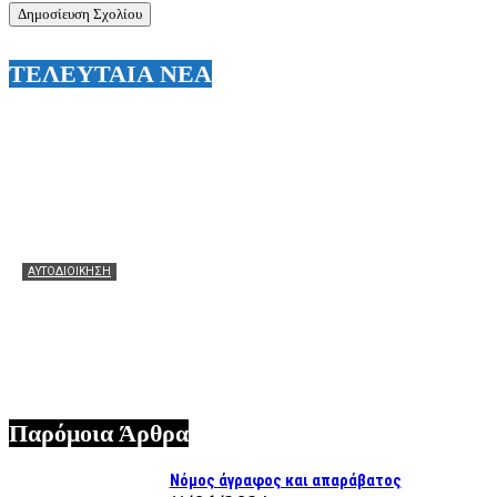
ΤΕΛΕΥΤΑΙΑ ΝΕΑ
ΑΥΤΟΔΙΟΙΚΗΣΗ
Θεόφιλος: Θερμά συγχαρητήρια στον Χάρη Αλιβιζάτο για
τη μεγάλη πρόκριση! Ευχές να πετάξει ακόμη πιο ψηλά
στον μεγάλο τελικό!
07/08/2026
Παρόμοια Άρθρα
Νόμος άγραφος και απαράβατος