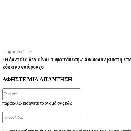
Facebook
X
Linkedin
Email
Vi
Προηγούμενο άρθρο
«Η δαντέλα δεν είναι συγκατάθεση»: Αθώωσαν βιαστή επ
κόκκινο εσώρουχο
ΑΦΗΣΤΕ ΜΙΑ ΑΠΑΝΤΗΣΗ
Όνομα:*
παρακαλώ εισάγετε το όνομά σας εδώ
Ιστοσελίδα:
αποθηκεύστε το όνομα, το ηλεκτρονικό ταχυδρομείο και τον ιστό