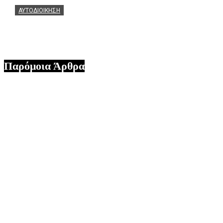
ΑΥΤΟΔΙΟΙΚΗΣΗ
Ο Άγγελος Αγγούριας ευχαριστεί θερμά τον Θεόφιλο Μ
06/08/2026
Παρόμοια Άρθρα