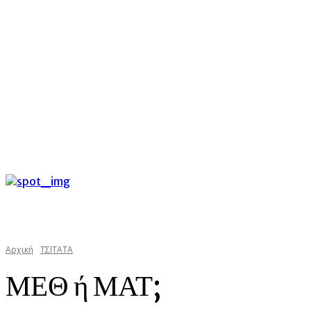
C
Παρασκευή 7 Αυγούστου 2026
25.5
Argostoli
kefalonias
Αρχική
TΣΙΤΑΤΑ
ΜΕΘ ή ΜΑΤ;