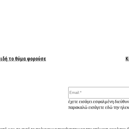
ber
ειδή το θύμα φορούσε
Κ
έχετε εισάγει εσφαλμένη διεύθυ
παρακαλώ εισάγετε εδώ την ηλεκ
τοπό μου σε αυτό το πρόγραμμα περιήγησης για την επόμενη φορά που