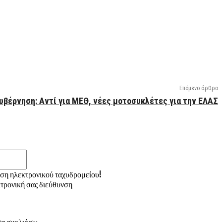
Επόμενο άρθρο
υβέρνηση: Αντί για ΜΕΘ, νέες μοτοσυκλέτες για την ΕΛΑΣ
Email:*
νση ηλεκτρονικού ταχυδρομείου!
τρονική σας διεύθυνση
 θα σχολιάσω.