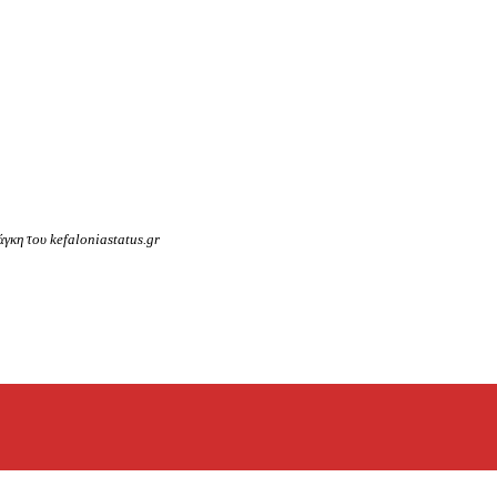
γκη του kefaloniastatus.gr