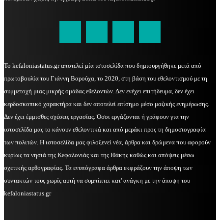
kefaloniastatus@gmail.com
Το kefaloniastatus.gr αποτελεί μία ιστοσελίδα που δημιουργήθηκε μετά από
πρωτοβουλία του Γιάννη Βαρούχα, το 2020, στη βάση του εθελοντισμού με τη
συμμετοχή μιας μικρής ομάδας εθελοντών. Δεν ενέχει επιτήδευμα, δεν έχει
κερδοσκοπικό χαρακτήρα και δεν αποτελεί επίσημο μέσο μαζικής ενημέρωσης.
Δεν έχει έμμισθες σχέσεις εργασίας. Όσοι εργάζονται ή γράφουν για την
ιστοσελίδα μας το κάνουν εθελοντικά και από μεράκι προς τη δημοσιογραφία
των πολιτών. Η ιστοσελίδα μας φιλοξενεί νέα, άρθρα και δρώμενα που αφορούν
κυρίως τα νησιά της Κεφαλονιάς και της Ιθάκης καθώς και απόψεις μέσω
σχετικής αρθογραφίας. Τα ενυπόγραφα άρθρα εκφράζουν την άποψη των
συντακτών τους χωρίς αυτή να συμπίπτει κατ' ανάγκη με την άποψη του
kefaloniastatus.gr