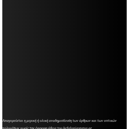
Απαγορεύεται η μερική ή ολική αναδημοσίευση των άρθρων και των οπτικών
πολυμέσων χωρίς την έγγραφη άδεια του kefaloniastatus.gr