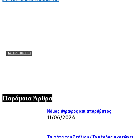
ΑΥΤΟΔΙΟΙΚΗΣΗ
Θεόφιλος: Θερμά συγχαρητήρια στον Χάρη Αλιβιζάτο για
τη μεγάλη πρόκριση! Ευχές να πετάξει ακόμη πιο ψηλά
στον μεγάλο τελικό!
07/08/2026
Παρόμοια Άρθρα
Νόμος άγραφος και απαράβατος
11/06/2024
Τσιτάτα του Στέλιου / Το κέρδος σκοτώνει