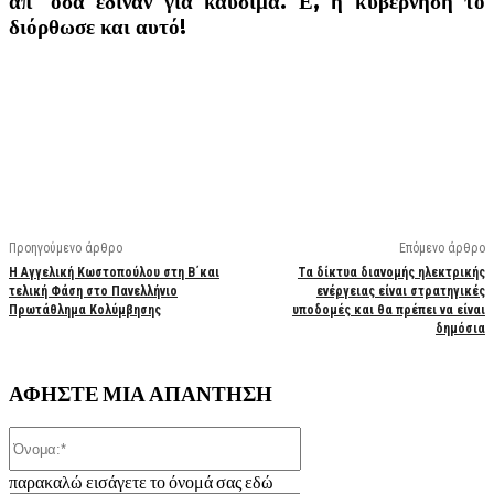
απ’ όσα έδιναν για καύσιμα. Ε, η κυβέρνηση το
διόρθωσε και αυτό!
Facebook
X
Linkedin
Email
Vi
Προηγούμενο άρθρο
Επόμενο άρθρο
Η Αγγελική Κωστοπούλου στη Β΄και
Τα δίκτυα διανομής ηλεκτρικής
τελική Φάση στο Πανελλήνιο
ενέργειας είναι στρατηγικές
Πρωτάθλημα Κολύμβησης
υποδομές και θα πρέπει να είναι
δημόσια
ΑΦΗΣΤΕ ΜΙΑ ΑΠΑΝΤΗΣΗ
Όνομα:*
παρακαλώ εισάγετε το όνομά σας εδώ