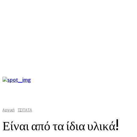
C
Πέμπτη 6 Αυγούστου 2026
29.4
Argostoli
kefaloniast
Αρχική
TΣΙΤΑΤΑ
Είναι από τα ίδια υλικά!