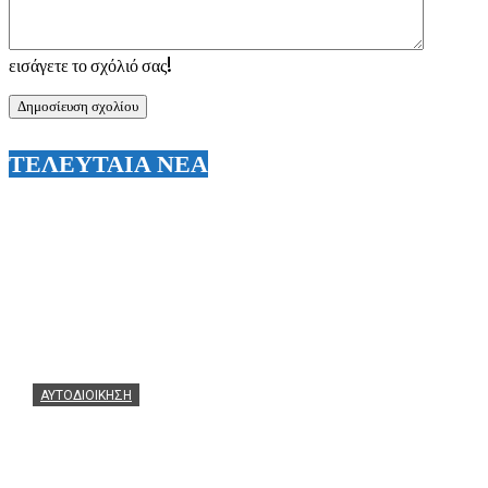
εισάγετε το σχόλιό σας!
ΤΕΛΕΥΤΑΙΑ ΝΕΑ
ΑΥΤΟΔΙΟΙΚΗΣΗ
Ο Άγγελος Αγγούριας ευχαριστεί θερμά τον Θεόφιλο Μ
06/08/2026