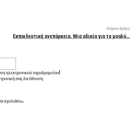
Επόμενο άρθρο
Εκπαιδευτική ανεπάρκεια. Μια αδικία για το μυαλό…
Email:*
νση ηλεκτρονικού ταχυδρομείου!
τρονική σας διεύθυνση
 θα σχολιάσω.