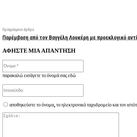
Facebook
X
Linkedin
Email
Vi
Προηγούμενο άρθρο
Παρέμβαση από τον Βαγγέλη Λουκέρη με προεκλογικό αντί
ΑΦΗΣΤΕ ΜΙΑ ΑΠΑΝΤΗΣΗ
Όνομα:*
παρακαλώ εισάγετε το όνομά σας εδώ
Ιστοσελίδα:
αποθηκεύστε το όνομα, το ηλεκτρονικό ταχυδρομείο και τον ιστό
Σχόλιο: