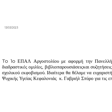
13/03/2023
To 1o ΕΠΑΛ Αργοστολίου με αφορμή την Πανελλήνι
διαδραστικές ομιλίες, βιβλιοπαρουσιάσειςκαι συζητήσει
σχολικού εκφοβισμού. Ιδιαίτερα θα θέλαμε να ευχαριστ
Ψυχικής Υγείας Κεφαλονιάς κ. Γαβριήλ Σπύρο για τις ε
Facebook
X
Linkedin
Email
Vi