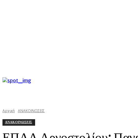
C
Σάββατο 8 Αυγούστου 2026
31.3
Argostoli
kefaloniast
Αρχική
ΑΝΑΚΟΙΝΩΣΕΙΣ
ΑΝΑΚΟΙΝΩΣΕΙΣ
ΕΠΑΛ Αργοστολίου: Πανελλ