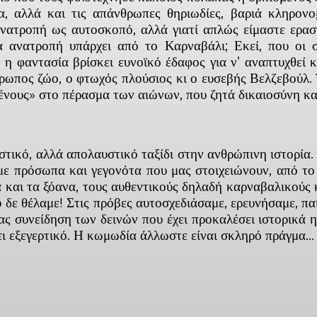
, αλλά και τις απάνθρωπες θηριωδίες, βαριά κληρονο
νατροπή ως αυτοσκοπό, αλλά γιατί απλώς είμαστε ερασ
 ανατροπή υπάρχει από το Καρναβάλι; Εκεί, που οι σ
 η φαντασία βρίσκει ευνοϊκό έδαφος για ν’ αναπτυχθεί κ
θρωπος ζώο, ο φτωχός πλούσιος κι ο ευσεβής Βελζεβούλ.
νους» στο πέρασμα των αιώνων, που ζητά δικαιοσύνη και 
τικό, αλλά απολαυστικό ταξίδι στην ανθρώπινη ιστορία
με πρόσωπα και γεγονότα που μας στοιχειώνουν, από το
α και τα ξόανα, τους αυθεντικούς δηλαδή καρναβαλικούς 
υ δε θέλαμε! Στις πρόβες αυτοσχεδιάσαμε, ερευνήσαμε, π
τας συνείδηση των δεινών που έχει προκαλέσει ιστορικά
νει εξεγερτικό. Η κωμωδία άλλωστε είναι σκληρό πράγμα…