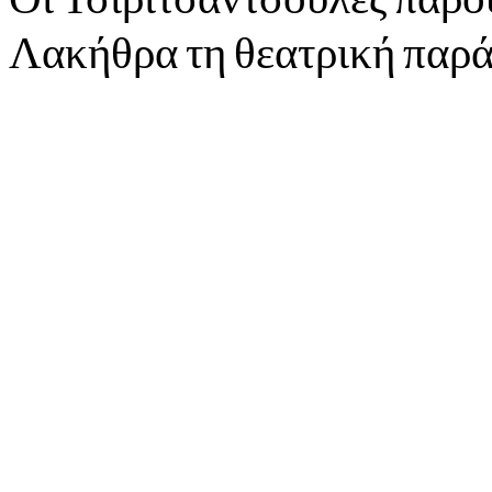
Λακήθρα τη θεατρική πα