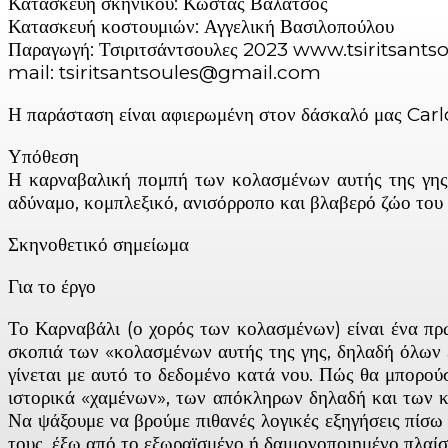
Κατασκευή σκηνικού: Κώστας Βαλατσός
Κατασκευή κοστουμιών: Αγγελική Βασιλοπούλου
Παραγωγή: Τσιριτσάντσουλες 2023 www.tsiritsantso
mail: tsiritsantsoules@gmail.com
Η παράσταση είναι αφιερωμένη στον δάσκαλό μας Ca
Υπόθεση
Η καρναβαλική πομπή των κολασμένων αυτής της γης, θ
αδύναμο, κομπλεξικό, ανισόρροπο και βλαβερό ζώο του 
Σκηνοθετικό σημείωμα
Για το έργο
Το Καρναβάλι (ο χορός των κολασμένων) είναι ένα πρ
σκοπιά των «κολασμένων αυτής της γης, δηλαδή όλων εμ
γίνεται με αυτό το δεδομένο κατά νου. Πώς θα μπορού
ιστορικά «χαμένων», των απόκληρων δηλαδή και των κα
Να ψάξουμε να βρούμε πιθανές λογικές εξηγήσεις πίσω 
τους, έξω από το εξωραϊσμένο ή δαιμονοποιημένο πλαίσ