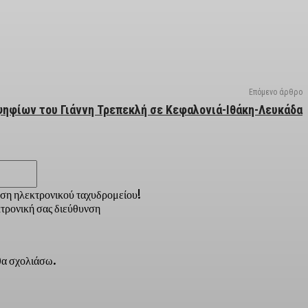
Επόμενο άρθρο
ηφίων του Γιάννη Τρεπεκλή σε Κεφαλονιά-Ιθάκη-Λευκάδα
Email:*
νση ηλεκτρονικού ταχυδρομείου!
τρονική σας διεύθυνση
 θα σχολιάσω.