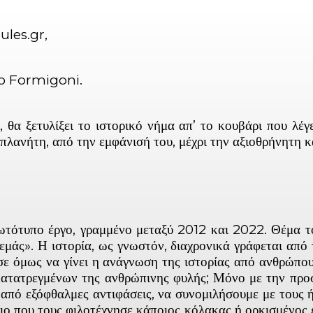
ules.gr,
rlo Formigoni.
α ξετυλίξει το ιστορικό νήμα απ’ το κουβάρι που λέγ
πλανήτη, από την εμφάνισή του, μέχρι την αξιοθρήνητη κ
ωτότυπο έργο, γραμμένο μεταξύ 2012 και 2022. Θέμα το
άς». Η ιστορία, ως γνωστόν, διαχρονικά γράφεται από 
σε όμως να γίνει η ανάγνωση της ιστορίας από ανθρώπου
τατρεγμένων της ανθρώπινης φυλής; Μόνο με την προσπ
από εξόφθαλμες αντιφάσεις, να συνομιλήσουμε με τους ήρ
ιο που τους φιλοτέχνησε κάποιος κόλακας ή ορκισμένος ε