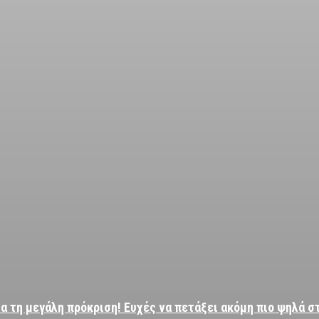
α τη μεγάλη πρόκριση! Ευχές να πετάξει ακόμη πιο ψηλά σ