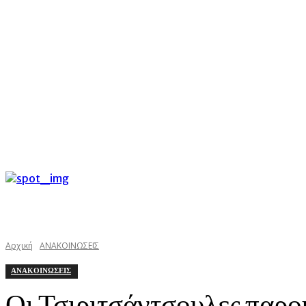
C
Σάββατο 8 Αυγούστου 2026
25.4
Argostoli
kefaloniast
Αρχική
ΑΝΑΚΟΙΝΩΣΕΙΣ
ΑΝΑΚΟΙΝΩΣΕΙΣ
Οι Τσιριτσάντσουλες παρο