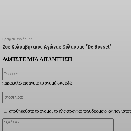
Facebook
X
Linkedin
Email
Vi
Προηγούμενο άρθρο
2ος Κολυμβητικός Αγώνας Θάλασσας “De Bosset”
ΑΦΗΣΤΕ ΜΙΑ ΑΠΑΝΤΗΣΗ
Όνομα:*
παρακαλώ εισάγετε το όνομά σας εδώ
Ιστοσελίδα:
αποθηκεύστε το όνομα, το ηλεκτρονικό ταχυδρομείο και τον ιστό
Σχόλιο: