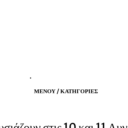
atus@gmail.com
Εφημερεύοντα 
ΜΕΝΟΥ / ΚΑΤΗΓΟΡΙΕΣ
υσιάζουν στις 10 και 11 Α