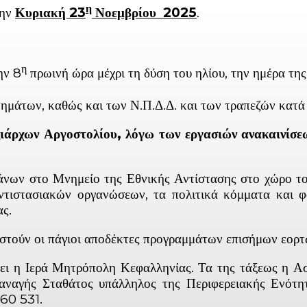
η
την
Κυριακή 23
Νοεμβρίου 2025
.
η
ην 8
πρωινή ώρα μέχρι τη δύση του ηλίου, την ημέρα της
άτων, καθώς και των Ν.Π.Δ.Δ. και των τραπεζών κατά τ
ξιάρχων Αργοστολίου, λόγω των εργασιών ανακαινίσ
ων στο Μνημείο της Εθνικής Αντίστασης στο χώρο του 
τιστασιακών οργανώσεων, τα πολιτικά κόμματα και φ
ας.
ν οι πάγιοι αποδέκτες προγραμμάτων επισήμων εορτών
Ιερά Μητρόπολη Κεφαλληνίας. Τα της τάξεως η Αστυ
Παναγής Σταθάτος υπάλληλος της Περιφερειακής Ενότητ
60 531.