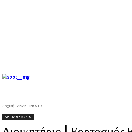
C
Σάββατο 8 Αυγούστου 2026
26
Argostoli
kefaloniast
Αρχική
ΑΝΑΚΟΙΝΩΣΕΙΣ
ΑΝΑΚΟΙΝΩΣΕΙΣ
Διοικητήριο | Εορτασμός 