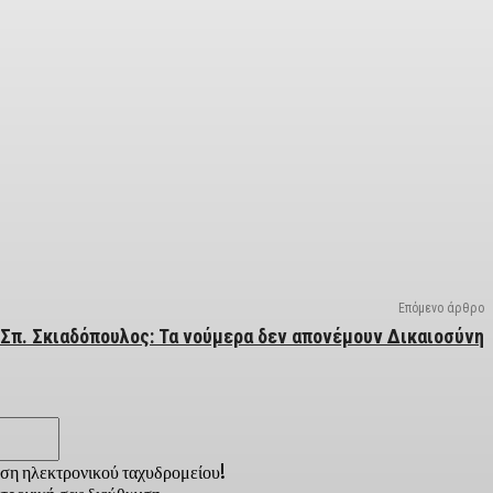
Επόμενο άρθρο
Σπ. Σκιαδόπουλος: Τα νούμερα δεν απονέμουν Δικαιοσύνη
Email:*
νση ηλεκτρονικού ταχυδρομείου!