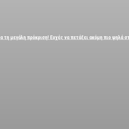
α τη μεγάλη πρόκριση! Ευχές να πετάξει ακόμη πιο ψηλά σ