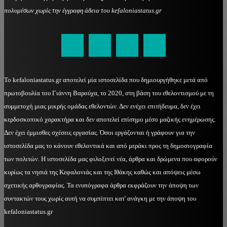
πολυμέσων χωρίς την έγγραφη άδεια του kefaloniastatus.gr
kefaloniastatus@gmail.com
Το kefaloniastatus.gr αποτελεί μία ιστοσελίδα που δημιουργήθηκε μετά από
πρωτοβουλία του Γιάννη Βαρούχα, το 2020, στη βάση του εθελοντισμού με τη
συμμετοχή μιας μικρής ομάδας εθελοντών. Δεν ενέχει επιτήδευμα, δεν έχει
κερδοσκοπικό χαρακτήρα και δεν αποτελεί επίσημο μέσο μαζικής ενημέρωσης.
Δεν έχει έμμισθες σχέσεις εργασίας. Όσοι εργάζονται ή γράφουν για την
ιστοσελίδα μας το κάνουν εθελοντικά και από μεράκι προς τη δημοσιογραφία
των πολιτών. Η ιστοσελίδα μας φιλοξενεί νέα, άρθρα και δρώμενα που αφορούν
κυρίως τα νησιά της Κεφαλονιάς και της Ιθάκης καθώς και απόψεις μέσω
σχετικής αρθογραφίας. Τα ενυπόγραφα άρθρα εκφράζουν την άποψη των
συντακτών τους χωρίς αυτή να συμπίπτει κατ' ανάγκη με την άποψη του
kefaloniastatus.gr