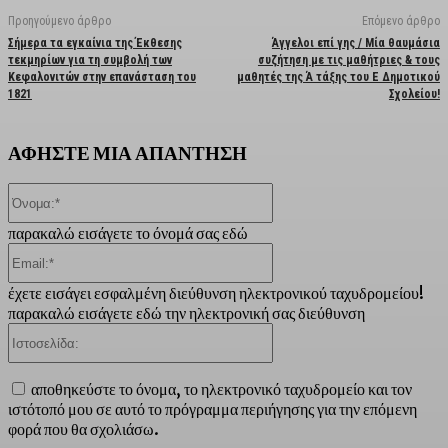
Προηγούμενο άρθρο
Επόμενο άρθρο
Σήμερα τα εγκαίνια της Έκθεσης
Άγγελοι επί γης / Μία θαυμάσια
τεκμηρίων για τη συμβολή των
συζήτηση με τις μαθήτριες & τους
Κεφαλονιτών στην επανάσταση του
μαθητές της Ά τάξης του Ε Δημοτικού
1821
Σχολείου!
ΑΦΗΣΤΕ ΜΙΑ ΑΠΑΝΤΗΣΗ
Όνομα:*
παρακαλώ εισάγετε το όνομά σας εδώ
Email:*
έχετε εισάγει εσφαλμένη διεύθυνση ηλεκτρονικού ταχυδρομείου!
παρακαλώ εισάγετε εδώ την ηλεκτρονική σας διεύθυνση
Ιστοσελίδα:
αποθηκεύστε το όνομα, το ηλεκτρονικό ταχυδρομείο και τον
ιστότοπό μου σε αυτό το πρόγραμμα περιήγησης για την επόμενη
φορά που θα σχολιάσω.