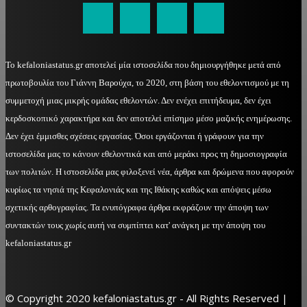
Το kefaloniastatus.gr αποτελεί μία ιστοσελίδα που δημιουργήθηκε μετά από
πρωτοβουλία του Γιάννη Βαρούχα, το 2020, στη βάση του εθελοντισμού με τη
συμμετοχή μιας μικρής ομάδας εθελοντών. Δεν ενέχει επιτήδευμα, δεν έχει
κερδοσκοπικό χαρακτήρα και δεν αποτελεί επίσημο μέσο μαζικής ενημέρωσης.
Δεν έχει έμμισθες σχέσεις εργασίας. Όσοι εργάζονται ή γράφουν για την
ιστοσελίδα μας το κάνουν εθελοντικά και από μεράκι προς τη δημοσιογραφία
των πολιτών. Η ιστοσελίδα μας φιλοξενεί νέα, άρθρα και δρώμενα που αφορούν
κυρίως τα νησιά της Κεφαλονιάς και της Ιθάκης καθώς και απόψεις μέσω
σχετικής αρθογραφίας. Τα ενυπόγραφα άρθρα εκφράζουν την άποψη των
συντακτών τους χωρίς αυτή να συμπίπτει κατ' ανάγκη με την άποψη του
kefaloniastatus.gr
© Copyright 2020 kefaloniastatus.gr - All Rights Reserved |