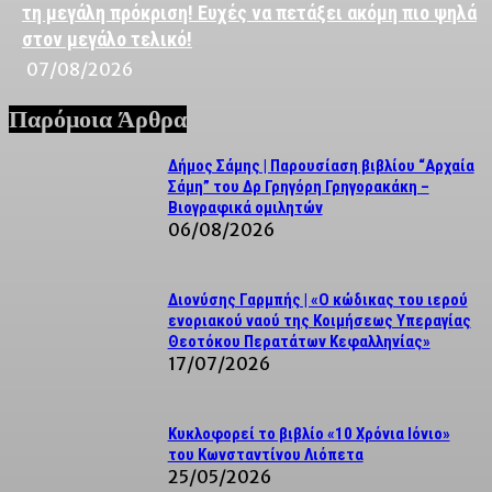
τη μεγάλη πρόκριση! Ευχές να πετάξει ακόμη πιο ψηλά
στον μεγάλο τελικό!
07/08/2026
Παρόμοια Άρθρα
Δήμος Σάμης | Παρουσίαση βιβλίου “Αρχαία
Σάμη” του Δρ Γρηγόρη Γρηγορακάκη –
Βιογραφικά ομιλητών
06/08/2026
Διονύσης Γαρμπής | «Ο κώδικας του ιερού
ενοριακού ναού της Κοιμήσεως Υπεραγίας
Θεοτόκου Περατάτων Κεφαλληνίας»
17/07/2026
Κυκλοφορεί το βιβλίο «10 Χρόνια Ιόνιο»
του Κωνσταντίνου Λιόπετα
25/05/2026