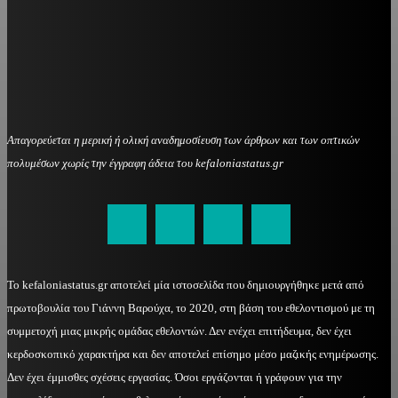
Απαγορεύεται η μερική ή ολική αναδημοσίευση των άρθρων και των οπτικών
πολυμέσων χωρίς την έγγραφη άδεια του kefaloniastatus.gr
kefaloniastatus@gmail.com
Το kefaloniastatus.gr αποτελεί μία ιστοσελίδα που δημιουργήθηκε μετά από
πρωτοβουλία του Γιάννη Βαρούχα, το 2020, στη βάση του εθελοντισμού με τη
συμμετοχή μιας μικρής ομάδας εθελοντών. Δεν ενέχει επιτήδευμα, δεν έχει
κερδοσκοπικό χαρακτήρα και δεν αποτελεί επίσημο μέσο μαζικής ενημέρωσης.
Δεν έχει έμμισθες σχέσεις εργασίας. Όσοι εργάζονται ή γράφουν για την