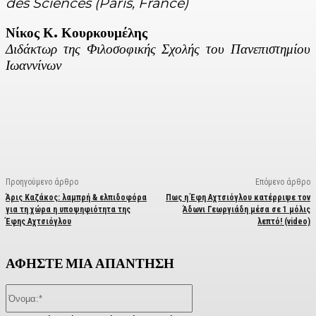
des Sciences (Paris, France)
Νίκος Κ. Κουρκουμέλης
Διδάκτωρ της Φιλοσοφικής Σχολής του Πανεπιστημίου
Ιωαννίνων
Facebook
X
Linkedin
Email
Vi
Προηγούμενο άρθρο
Επόμενο άρθρο
Άρις Καζάκος: λαμπρή & ελπιδοφόρα
Πως η Έφη Αχτσιόγλου κατέρριψε τον
για τη χώρα η υποψηφιότητα της
Άδωνι Γεωργιάδη μέσα σε 1 μόλις
Έφης Αχτσιόγλου
λεπτό! (video)
ΑΦΗΣΤΕ ΜΙΑ ΑΠΑΝΤΗΣΗ
Όνομα:*