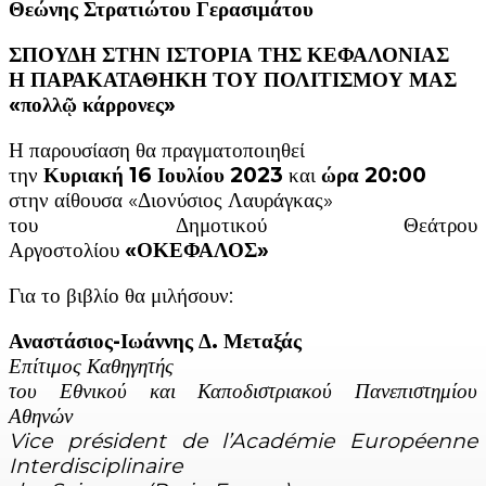
Θεώνης Στρατιώτου Γερασιμάτου
ΣΠΟΥΔ
Η
ΣΤΗΝ ΙΣΤΟΡ
Ι
Α ΤΗΣ ΚΕΦΑΛΟΝΙΑΣ
Η ΠΑΡΑΚΑΤΑΘΗΚΗ ΤΟΥ ΠΟΛΙΤΙΣΜΟΥ ΜΑΣ
«πολλῷ κάρρονες»
Η παρουσίαση θα πραγματοποιηθεί
την
Κυριακή 16 Ιουλίου 2023
και
ώρα 20:00
στην αίθουσα «Διονύσιος Λαυράγκας»
του Δημοτικού Θεάτρου
Αργοστολίου
«Ο
ΚΕΦΑΛΟΣ»
Για το βιβλίο θα μιλήσουν:
Αναστάσιος-Ιωάννης Δ. Μεταξάς
Επίτιμος Καθηγητής
του Εθνικού και Καποδιστριακού Πανεπιστημίου
Αθηνών
Vice président de l’Académie Européenne
Interdisciplinaire