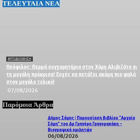
ΤΕΛΕΥΤΑΙΑ ΝΕΑ
ΑΥΤΟΔΙΟΙΚΗΣΗ
Θεόφιλος: Θερμά συγχαρητήρια στον Χάρη Αλιβιζάτο για
τη μεγάλη πρόκριση! Ευχές να πετάξει ακόμη πιο ψηλά
στον μεγάλο τελικό!
07/08/2026
Παρόμοια Άρθρα
Δήμος Σάμης | Παρουσίαση βιβλίου “Αρχαία
Σάμη” του Δρ Γρηγόρη Γρηγορακάκη –
Βιογραφικά ομιλητών
06/08/2026