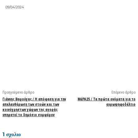
09/04/2024
Facebook
X
Linkedin
Email
Vi
Προηγούμενο άρθρο
Επόμενο άρθρο
Γιάννης Βαρούχας / Η απόφαση για την
ΜέΡΑ25 / Τα πρώτα ονόματα για το
απελευθέρωση των στοών και των
ευρωψηφοδέλτιο
κοινόχρηστων χώρων της αγοράς
υπηρετεί το δημόσιο συμφέρον
1 σχολιο