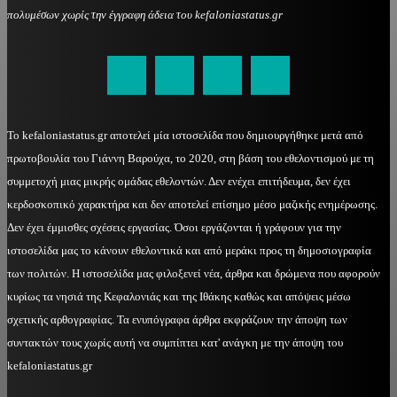
πολυμέσων χωρίς την έγγραφη άδεια του kefaloniastatus.gr
kefaloniastatus@gmail.com
Το kefaloniastatus.gr αποτελεί μία ιστοσελίδα που δημιουργήθηκε μετά από
πρωτοβουλία του Γιάννη Βαρούχα, το 2020, στη βάση του εθελοντισμού με τη
συμμετοχή μιας μικρής ομάδας εθελοντών. Δεν ενέχει επιτήδευμα, δεν έχει
κερδοσκοπικό χαρακτήρα και δεν αποτελεί επίσημο μέσο μαζικής ενημέρωσης.
Δεν έχει έμμισθες σχέσεις εργασίας. Όσοι εργάζονται ή γράφουν για την
ιστοσελίδα μας το κάνουν εθελοντικά και από μεράκι προς τη δημοσιογραφία
των πολιτών. Η ιστοσελίδα μας φιλοξενεί νέα, άρθρα και δρώμενα που αφορούν
κυρίως τα νησιά της Κεφαλονιάς και της Ιθάκης καθώς και απόψεις μέσω
σχετικής αρθογραφίας. Τα ενυπόγραφα άρθρα εκφράζουν την άποψη των
συντακτών τους χωρίς αυτή να συμπίπτει κατ' ανάγκη με την άποψη του
kefaloniastatus.gr