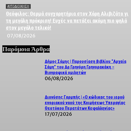
ΑΥΤΟΔΙΟΙΚΗΣΗ
Θεόφιλος: Θερμά συγχαρητήρια στον Χάρη Αλιβιζάτο για
τη μεγάλη πρόκριση! Ευχές να πετάξει ακόμη πιο ψηλά
στον μεγάλο τελικό!
07/08/2026
Παρόμοια Άρθρα
Δήμος Σάμης | Παρουσίαση βιβλίου “Αρχαία
Σάμη” του Δρ Γρηγόρη Γρηγορακάκη –
Βιογραφικά ομιλητών
06/08/2026
Διονύσης Γαρμπής | «Ο κώδικας του ιερού
ενοριακού ναού της Κοιμήσεως Υπεραγίας
Θεοτόκου Περατάτων Κεφαλληνίας»
17/07/2026