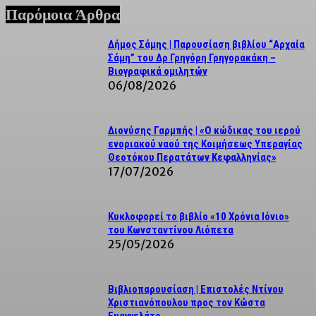
Παρόμοια Άρθρα
Δήμος Σάμης | Παρουσίαση βιβλίου “Αρχαία
Σάμη” του Δρ Γρηγόρη Γρηγορακάκη –
Βιογραφικά ομιλητών
06/08/2026
Διονύσης Γαρμπής | «Ο κώδικας του ιερού
ενοριακού ναού της Κοιμήσεως Υπεραγίας
Θεοτόκου Περατάτων Κεφαλληνίας»
17/07/2026
Κυκλοφορεί το βιβλίο «10 Χρόνια Ιόνιο»
του Κωνσταντίνου Λιόπετα
25/05/2026
Βιβλιοπαρουσίαση | Επιστολές Ντίνου
Χριστιανόπουλου προς τον Κώστα