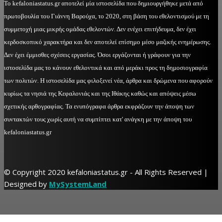
Το kefaloniastatus.gr αποτελεί μία ιστοσελίδα που δημιουργήθηκε μετά από
πρωτοβουλία του Γιάννη Βαρούχα, το 2020, στη βάση του εθελοντισμού με τη
συμμετοχή μιας μικρής ομάδας εθελοντών. Δεν ενέχει επιτήδευμα, δεν έχει
κερδοσκοπικό χαρακτήρα και δεν αποτελεί επίσημο μέσο μαζικής ενημέρωσης.
Δεν έχει έμμισθες σχέσεις εργασίας. Όσοι εργάζονται ή γράφουν για την
ιστοσελίδα μας το κάνουν εθελοντικά και από μεράκι προς τη δημοσιογραφία
των πολιτών. Η ιστοσελίδα μας φιλοξενεί νέα, άρθρα και δρώμενα που αφορούν
κυρίως τα νησιά της Κεφαλονιάς και της Ιθάκης καθώς και απόψεις μέσω
σχετικής αρθογραφίας. Τα ενυπόγραφα άρθρα εκφράζουν την άποψη των
συντακτών τους χωρίς αυτή να συμπίπτει κατ' ανάγκη με την άποψη του
kefaloniastatus.gr
© Copyright 2020 kefaloniastatus.gr - All Rights Reserved |
Designed by
MySystemLand