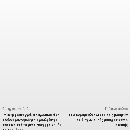
Facebook
X
Linkedin
Email
Vi
Προηγούμενο άρθρο
Επόμενο άρθρο
Επώνυμη Καταγγελία / Προσπαθεί να
ΓΕΛ Κεραμειών / Διακρίσεις μαθητών
κλείσει ραντεβού για οφθαλμίατρο
σε διαγωνισμούς μαθηματικών &
στο ΓΝΚ από τα μέσα Νοέμβρη και δε
φυσικής
βρίσκει άκρη!