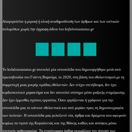
Απαγορεύεται η μερική ή ολική αναδημοσίευση των άρθρων και των οπτικών
πολυμέσων χωρίς την έγγραφη άδεια του kefaloniastatus.gr
kefaloniastatus@gmail.com
Το kefaloniastatus.gr αποτελεί μία ιστοσελίδα που δημιουργήθηκε μετά από
πρωτοβουλία του Γιάννη Βαρούχα, το 2020, στη βάση του εθελοντισμού με τη
συμμετοχή μιας μικρής ομάδας εθελοντών. Δεν ενέχει επιτήδευμα, δεν έχει
κερδοσκοπικό χαρακτήρα και δεν αποτελεί επίσημο μέσο μαζικής ενημέρωσης.
Δεν έχει έμμισθες σχέσεις εργασίας. Όσοι εργάζονται ή γράφουν για την
ιστοσελίδα μας το κάνουν εθελοντικά και από μεράκι προς τη δημοσιογραφία
των πολιτών. Η ιστοσελίδα μας φιλοξενεί νέα, άρθρα και δρώμενα που αφορούν
κυρίως τα νησιά της Κεφαλονιάς και της Ιθάκης καθώς και απόψεις μέσω
σχετικής αρθογραφίας. Τα ενυπόγραφα άρθρα εκφράζουν την άποψη των