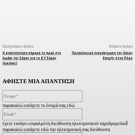
Facebook
X
Linkedin
Email
Vi
Προηγούμενο άρθρο
Επόμενο άρθρο
Η κινητοποίηση σήμερα το πρωί στο
Προεκλογική συγκέντρωση της Ιόνιας
λιμάνι της Σάμης για το Κ.Υ Σάμης
Εποχής στον Πόρο
(εικόνες)
ΑΦΗΣΤΕ ΜΙΑ ΑΠΑΝΤΗΣΗ
Όνομα:*
παρακαλώ εισάγετε το όνομά σας εδώ
Email:*
έχετε εισάγει εσφαλμένη διεύθυνση ηλεκτρονικού ταχυδρομείου!
παρακαλώ εισάγετε εδώ την ηλεκτρονική σας διεύθυνση