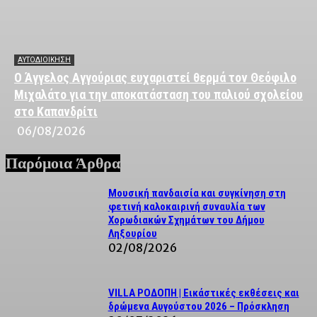
ΑΥΤΟΔΙΟΙΚΗΣΗ
Ο Άγγελος Αγγούριας ευχαριστεί θερμά τον Θεόφιλο
Μιχαλάτο για την αποκατάσταση του παλιού σχολείου
στο Καπανδρίτι
06/08/2026
Παρόμοια Άρθρα
Μουσική πανδαισία και συγκίνηση στη
φετινή καλοκαιρινή συναυλία των
Χορωδιακών Σχημάτων του Δήμου
Ληξουρίου
02/08/2026
VILLA ΡΟΔΟΠΗ | Εικάστικές εκθέσεις και
δρώμενα Αυγούστου 2026 – Πρόσκληση