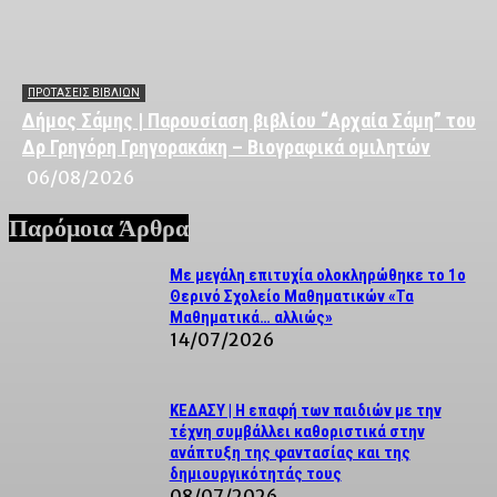
ΠΡΟΤΑΣΕΙΣ ΒΙΒΛΙΩΝ
Δήμος Σάμης | Παρουσίαση βιβλίου “Αρχαία Σάμη” του
Δρ Γρηγόρη Γρηγορακάκη – Βιογραφικά ομιλητών
06/08/2026
Παρόμοια Άρθρα
Με μεγάλη επιτυχία ολοκληρώθηκε το 1ο
Θερινό Σχολείο Μαθηματικών «Τα
Μαθηματικά… αλλιώς»
14/07/2026
ΚΕΔΑΣΥ | Η επαφή των παιδιών με την
τέχνη συμβάλλει καθοριστικά στην
ανάπτυξη της φαντασίας και της
δημιουργικότητάς τους
08/07/2026