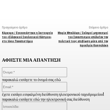
Facebook
X
Linkedin
Email
Vi
Προηγούμενο άρθρο
Επόμενο άρθρο
Κέρκυρα / Εγκαινιάστηκε η λειτουργία
Μαρία Μπαλάφα / Σκληροί μηχανισμοί
του «Ελληνικού Σινολογικού Κέντρου»
του Συνασπισμου επέλεξαν την
στο Ιόνιο Πανεπιστήμιο
πολιτική τους επιβίωση μέσα από την
προεδρία Κασσελάκη
ΑΦΗΣΤΕ ΜΙΑ ΑΠΑΝΤΗΣΗ
Όνομα:*
παρακαλώ εισάγετε το όνομά σας εδώ
Email:*
έχετε εισάγει εσφαλμένη διεύθυνση ηλεκτρονικού ταχυδρομείου!
παρακαλώ εισάγετε εδώ την ηλεκτρονική σας διεύθυνση
Ιστοσελίδα: