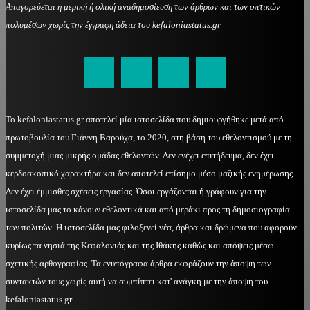
Απαγορεύεται η μερική ή ολική αναδημοσίευση των άρθρων και των οπτικών
πολυμέσων χωρίς την έγγραφη άδεια του kefaloniastatus.gr
kefaloniastatus@gmail.com
Το kefaloniastatus.gr αποτελεί μία ιστοσελίδα που δημιουργήθηκε μετά από
πρωτοβουλία του Γιάννη Βαρούχα, το 2020, στη βάση του εθελοντισμού με τη
συμμετοχή μιας μικρής ομάδας εθελοντών. Δεν ενέχει επιτήδευμα, δεν έχει
κερδοσκοπικό χαρακτήρα και δεν αποτελεί επίσημο μέσο μαζικής ενημέρωσης.
Δεν έχει έμμισθες σχέσεις εργασίας. Όσοι εργάζονται ή γράφουν για την
ιστοσελίδα μας το κάνουν εθελοντικά και από μεράκι προς τη δημοσιογραφία
των πολιτών. Η ιστοσελίδα μας φιλοξενεί νέα, άρθρα και δρώμενα που αφορούν
κυρίως τα νησιά της Κεφαλονιάς και της Ιθάκης καθώς και απόψεις μέσω
σχετικής αρθογραφίας. Τα ενυπόγραφα άρθρα εκφράζουν την άποψη των
συντακτών τους χωρίς αυτή να συμπίπτει κατ' ανάγκη με την άποψη του
kefaloniastatus.gr