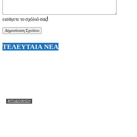
εισάγετε το σχόλιό σας!
ΤΕΛΕΥΤΑΙΑ ΝΕΑ
ΑΥΤΟΔΙΟΙΚΗΣΗ
Θεόφιλος: Θερμά συγχαρητήρια στον Χάρη Αλιβιζάτο για
τη μεγάλη πρόκριση! Ευχές να πετάξει ακόμη πιο ψηλά
στον μεγάλο τελικό!
07/08/2026