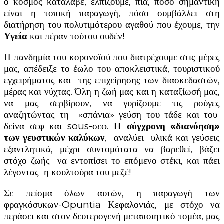
ο κόσμος κατάλαβε, ελπίζουμε, πια, πόσο σημαντική
είναι η τοπική παραγωγή, πόσο συμβάλλει στη
διατήρηση του πολυτιμότερου αγαθού που έχουμε, την
Υγεία
και πέραν τούτου ουδέν!
Η πανδημία του κορονοϊού που διατρέχουμε στις μέρες
μας, απέδειξε το έωλο του αποκλειστικά, τουριστικού
εγχειρήματος και της επιχείρησης των διασκεδαστών,
μέρας και νύχτας. Όλη η ζωή μας και η καταξίωσή μας,
να μας σερβίρουν, να γυρίζουμε τις ρούγες
αναζητώντας τη «σπάνια» γεύση του τάδε και του
δείνα σεφ και sous-σεφ.
Η σύγχρονη «διανόηση»
των γευστικών καλύκων
, αναλύει υλικά και γεύσεις
εξαντλητικά, μέχρι συντομότατα να βαρεθεί, βάζει
στόχο ζωής να εντοπίσει το επόμενο στέκι, και πάει
λέγοντας η κουλτούρα του μεζέ!
Σε πείσμα όλων αυτών, η παραγωγή των
φραγκόσυκων-Opuntia Κεφαλονιάς, με στόχο να
περάσει και στον δευτερογενή μεταποιητικό τομέα, μας