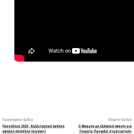
Facebook
X
Linkedin
Email
Vi
Προηγούμενο άρθρο
Επόμενο άρθρο
Πεσσάδεια 2020 : Καλλιτεχνική έκθεση
Ο Μακρόν με ελληνικά tweets για
υψηλού επιπέδου (εικόνες)
Τουρκία-Προωθεί στρατιωτικές