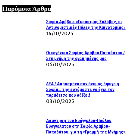
Παρόμοια Άρθρα
Σοφία Αράβου: «Γεράσιμος Σκλάβος, οι
Αντινομιστικές Πύλες της Καινοτομίας»
14/10/2025
Οικογένεια Σοφίας Αράβου Παπαδάτου /
Στη μνήμη της αγαπημένης μας
06/10/2025
ΛΕΑ / Απρόσμενα σαν άνεμος έφυγε η
Σοφία… της ευχόμαστε να έχει τον
παράδεισο που αξίζει!
03/10/2025
Απάντηση του Ευάγγελου-Παύλου
Ευαγγελάτου στη Σοφία Αράβου-
Παπαδάτου, για τη «Γραμμή της Μνήμης»,