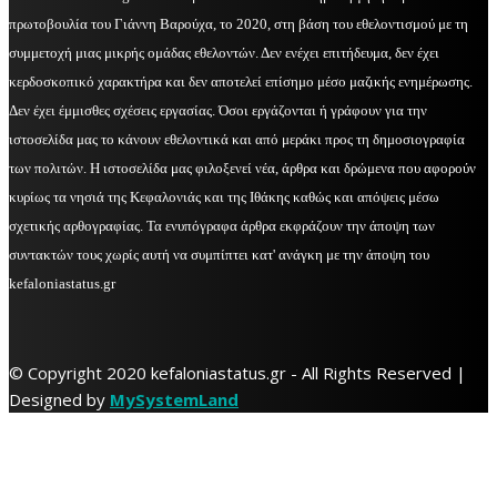
πρωτοβουλία του Γιάννη Βαρούχα, το 2020, στη βάση του εθελοντισμού με τη
συμμετοχή μιας μικρής ομάδας εθελοντών. Δεν ενέχει επιτήδευμα, δεν έχει
κερδοσκοπικό χαρακτήρα και δεν αποτελεί επίσημο μέσο μαζικής ενημέρωσης.
Δεν έχει έμμισθες σχέσεις εργασίας. Όσοι εργάζονται ή γράφουν για την
ιστοσελίδα μας το κάνουν εθελοντικά και από μεράκι προς τη δημοσιογραφία
των πολιτών. Η ιστοσελίδα μας φιλοξενεί νέα, άρθρα και δρώμενα που αφορούν
κυρίως τα νησιά της Κεφαλονιάς και της Ιθάκης καθώς και απόψεις μέσω
σχετικής αρθογραφίας. Τα ενυπόγραφα άρθρα εκφράζουν την άποψη των
συντακτών τους χωρίς αυτή να συμπίπτει κατ' ανάγκη με την άποψη του
kefaloniastatus.gr
© Copyright 2020 kefaloniastatus.gr - All Rights Reserved |
Designed by
MySystemLand