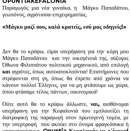
OPUNTIAKEFALONIA
Παραγωγός μια νέα γυναίκα, η Μάγκυ Παπαδάτου,
γεωπόνος, αγρότισσα-επιχειρηματίας.
«Μάγκυ μαζί σου, καλά κρατείς, εσύ μας οδηγείς!»
Δεν θα το κρύψω, είμαι υπερήφανη για την κόρη μου
Μάγκυ Παπαδάτου και την οικογένειά της, σύζυγος
Όθωνα Φιλιππάτου πολιτικού μηχανικού, από επιλογή
και
αγρότες, όπως αυτοαποκλούνται! Επιστήμονες που
στρέφονται στη γη, όπως θα έπρεπε από χρόνια να
κάνουν πολλοί Έλληνες, για να μη φτάσουμε ως χώρα,
όπου φτάσαμε τέλος πάντων, οικονομικά!
Ούτε αυτό θα το κρύψω άλλωστε,
ναι,
αισθάνομαι
υπερήφανη για την Κεφαλονιά που εμπλουτίζει τη
διατροφική της παραγωγή στον πρωτογενή τομέα, με
την υπερτροφή που ακούει στο όνομα φραγκόσυκα ή
μπαρμπαρόσυκα.
Opuntia Κεφαλονιάς με τ΄όνομα!