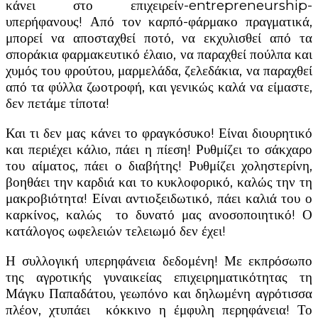
κάνει στο επιχειρείν-entrepreneurship-
υπερήφανους! Από τον καρπό-φάρμακο πραγματικά,
μπορεί να αποσταχθεί ποτό, να εκχυλισθεί από τα
σποράκια φαρμακευτικό έλαιο, να παραχθεί πούλπα και
χυμός του φρούτου, μαρμελάδα, ζελεδάκια, να παραχθεί
από τα φύλλα ζωοτροφή, και γενικώς καλά να είμαστε,
δεν πετάμε τίποτα!
Και τι δεν μας κάνει το φραγκόσυκο! Είναι διουρητικό
και περιέχει κάλιο, πάει η πίεση! Ρυθμίζει το σάκχαρο
του αίματος, πάει ο διαβήτης! Ρυθμίζει χοληστερίνη,
βοηθάει την καρδιά και το κυκλοφορικό, καλώς την τη
μακροβιότητα! Είναι αντιοξειδωτικό, πάει καλιά του ο
καρκίνος, καλώς το δυνατό μας ανοσοποιητικό! Ο
κατάλογος ωφελειών τελειωμό δεν έχει!
Η συλλογική υπερηφάνεια δεδομένη! Με εκπρόσωπο
της αγροτικής γυναικείας επιχειρηματικότητας τη
Μάγκυ Παπαδάτου, γεωπόνο και δηλωμένη αγρότισσα
πλέον, χτυπάει κόκκινο η έμφυλη περηφάνεια! Το