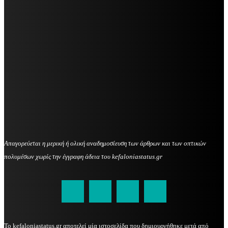
Απαγορεύεται η μερική ή ολική αναδημοσίευση των άρθρων και των οπτικών
πολυμέσων χωρίς την έγγραφη άδεια του kefaloniastatus.gr
kefaloniastatus@gmail.com
Το kefaloniastatus.gr αποτελεί μία ιστοσελίδα που δημιουργήθηκε μετά από