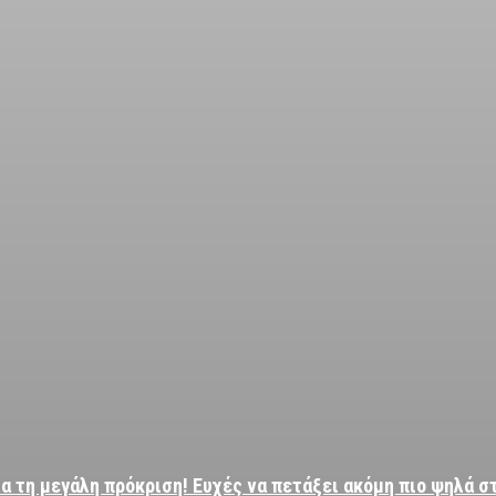
α τη μεγάλη πρόκριση! Ευχές να πετάξει ακόμη πιο ψηλά σ