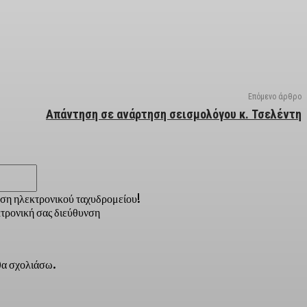
Επόμενο άρθρο
Απάντηση σε ανάρτηση σεισμολόγου κ. Τσελέντη
Email:*
νση ηλεκτρονικού ταχυδρομείου!
τρονική σας διεύθυνση
 θα σχολιάσω.