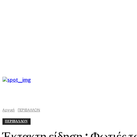
C
Σάββατο 8 Αυγούστου 2026
30.3
Argostoli
kefaloniast
Αρχική
ΠΕΡΙΒΑΛΛΟΝ
ΠΕΡΙΒΑΛΛΟΝ
Έκτακτη είδηση : Φωτιές 