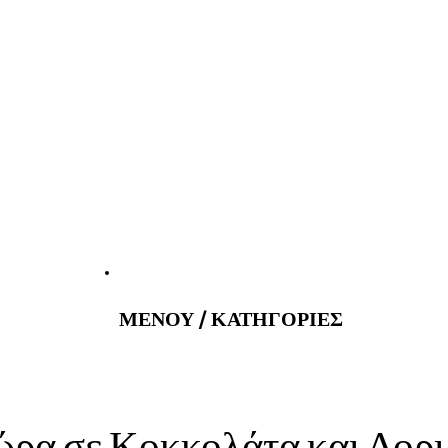
atus@gmail.com
Εφημερεύοντα 
ΜΕΝΟΥ / ΚΑΤΗΓΟΡΙΕΣ
τώρα σε Κοκκολάτα και Δορ