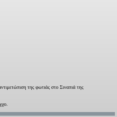
τιμετώπιση της φωτιάς στο Σιναπιά της
γχο.