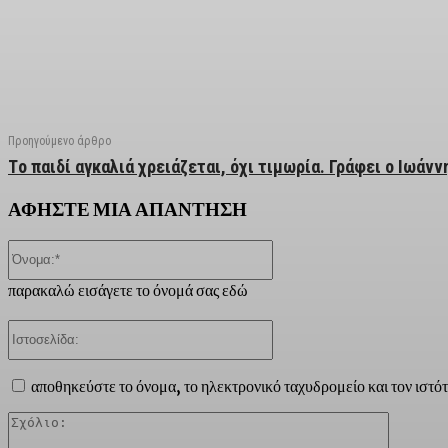
Facebook
X
Linkedin
Email
Vi
Προηγούμενο άρθρο
Tο παιδί αγκαλιά χρειάζεται, όχι τιμωρία. Γράφει ο Ιωάν
ΑΦΗΣΤΕ ΜΙΑ ΑΠΑΝΤΗΣΗ
Όνομα:*
παρακαλώ εισάγετε το όνομά σας εδώ
Ιστοσελίδα:
αποθηκεύστε το όνομα, το ηλεκτρονικό ταχυδρομείο και τον ιστό
Σχόλιο: