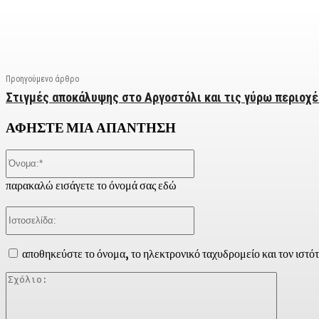
Facebook
X
Linkedin
Email
Vi
Προηγούμενο άρθρο
Στιγμές αποκάλυψης στο Αργοστόλι και τις γύρω περιοχ
ΑΦΗΣΤΕ ΜΙΑ ΑΠΑΝΤΗΣΗ
Όνομα:*
παρακαλώ εισάγετε το όνομά σας εδώ
Ιστοσελίδα:
αποθηκεύστε το όνομα, το ηλεκτρονικό ταχυδρομείο και τον ιστό
Σχόλιο: