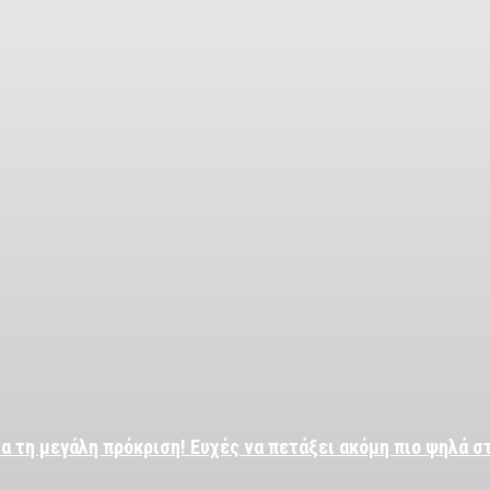
α τη μεγάλη πρόκριση! Ευχές να πετάξει ακόμη πιο ψηλά σ