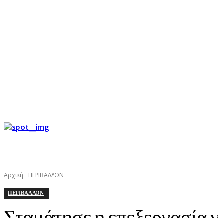
C
Σάββατο 8 Αυγούστου 2026
26
Argostoli
kefaloniast
Αρχική
ΠΕΡΙΒΑΛΛΟΝ
ΠΕΡΙΒΑΛΛΟΝ
Σταμάτησε η επεξεργασία 