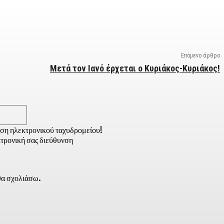
Επόμενο άρθρο
Μετά τον Ιανό έρχεται ο Κυριάκος-Κυριάκος!
Email:*
νση ηλεκτρονικού ταχυδρομείου!
τρονική σας διεύθυνση
 θα σχολιάσω.