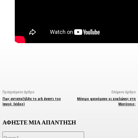
Facebook
X
Linkedin
Email
Vi
Προηγούμενο άρθρο
Επόμενο άρθρο
Πως ανταπεξήλθε το ark έναντι του
Μόνιμο φαινόμενο οι κυκλώνες στη
Ιανού; (video)
Μεσόγειο;
ΑΦΗΣΤΕ ΜΙΑ ΑΠΑΝΤΗΣΗ
Όνομα:*