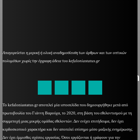
Απαγορεύεται η μερική ή ολική αναδημοσίευση των άρθρων και των οπτικών
πολυμέσων χωρίς την έγγραφη άδεια του kefaloniastatus.gr
kefaloniastatus@gmail.com
Το kefaloniastatus.gr αποτελεί μία ιστοσελίδα που δημιουργήθηκε μετά από
πρωτοβουλία του Γιάννη Βαρούχα, το 2020, στη βάση του εθελοντισμού με τη
συμμετοχή μιας μικρής ομάδας εθελοντών. Δεν ενέχει επιτήδευμα, δεν έχει
κερδοσκοπικό χαρακτήρα και δεν αποτελεί επίσημο μέσο μαζικής ενημέρωσης.
Δεν έχει έμμισθες σχέσεις εργασίας. Όσοι εργάζονται ή γράφουν για την