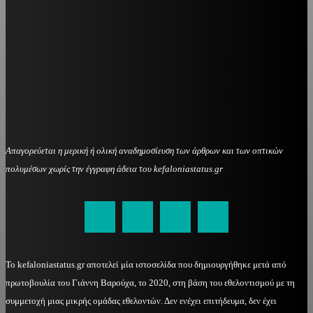
Απαγορεύεται η μερική ή ολική αναδημοσίευση των άρθρων και των οπτικών
πολυμέσων χωρίς την έγγραφη άδεια του kefaloniastatus.gr
kefaloniastatus@gmail.com
Το kefaloniastatus.gr αποτελεί μία ιστοσελίδα που δημιουργήθηκε μετά από
πρωτοβουλία του Γιάννη Βαρούχα, το 2020, στη βάση του εθελοντισμού με τη
συμμετοχή μιας μικρής ομάδας εθελοντών. Δεν ενέχει επιτήδευμα, δεν έχει