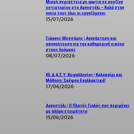
Μικρή περιπέτεια με φωτιά σε κουζίνα
εστιατορίου στο Αργοστόλι – Καλά στην
υγεία τους όλοι οι εργαζόμενοι
15/07/2026
Γιώργος Μεσσάρης | Αγανάκτηση και
απογοήτευση για την καθημερινή εικόνα
στους δρόμους
08/07/2026
ΚΕ.Δ.Α.Σ.Υ. Κεφαλληνίας | Καλοκαίρι και
Μάθηση: Σκέψου Εναλλακτικά!
17/06/2026
Αργοστόλι | Ο Πλατύς Γιαλός σας περιμένει
με πλήρη ετοιμότητα
15/06/2026