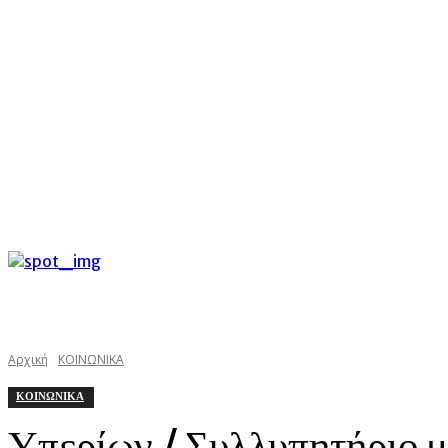
C
Παρασκευή 7 Αυγούστου 2026
25.5
Argostoli
kefalonias
Αρχική
ΚΟΙΝΩΝΙΚΑ
ΚΟΙΝΩΝΙΚΑ
Υπερίων / Συλλυπητήριο μ