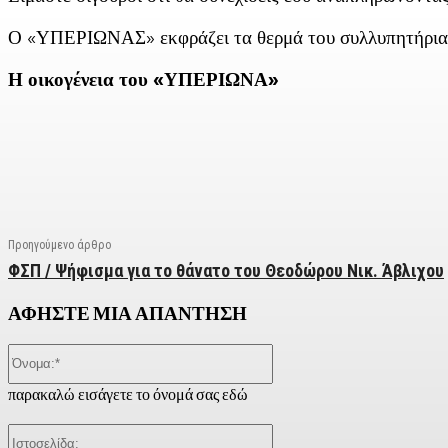
Ο «ΥΠΕΡΙΩΝΑΣ» εκφράζει τα θερμά του συλλυπητήρια, το
Η οικογένεια του «ΥΠΕΡΙΩΝΑ»
Facebook
X
Linkedin
Email
Vi
Προηγούμενο άρθρο
ΦΣΠ / Ψήφισμα για το θάνατο του Θεοδώρου Νικ. Άβλιχου
ΑΦΗΣΤΕ ΜΙΑ ΑΠΑΝΤΗΣΗ
Όνομα:*
παρακαλώ εισάγετε το όνομά σας εδώ
Ιστοσελίδα: