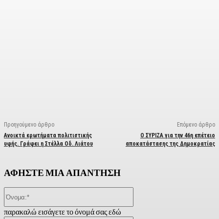
Facebook
X
Linkedin
Email
Vi
Προηγούμενο άρθρο
Επόμενο άρθρο
Ανοικτά ερωτήματα πολιτιστικής
Ο ΣΥΡΙΖΑ για την 46η επέτειο
υφής. Γράφει η Στέλλα Οδ. Λιάτου
αποκατάστασης της Δημοκρατίας
ΑΦΗΣΤΕ ΜΙΑ ΑΠΑΝΤΗΣΗ
Όνομα:*
παρακαλώ εισάγετε το όνομά σας εδώ