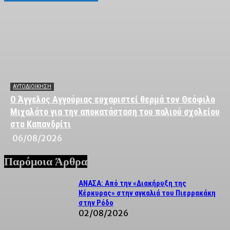
ΑΥΤΟΔΙΟΙΚΗΣΗ
Ο Άγγελος Αγγούριας ευχαριστεί θερμά τον Θεόφιλο
Μιχαλάτο για την αποκατάσταση του παλιού σχολείου
στο Καπανδρίτι
06/08/2026
Παρόμοια Άρθρα
ΑΝΑΣΑ: Από την «Διακήρυξη της
Κέρκυρας» στην αγκαλιά του Πιερρακάκη
στην Ρόδο
02/08/2026