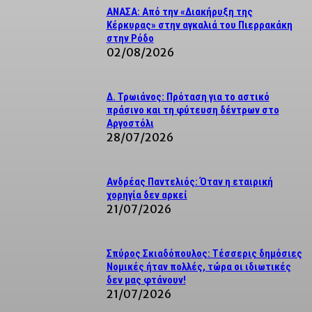
ΑΝΑΣΑ: Από την «Διακήρυξη της
Κέρκυρας» στην αγκαλιά του Πιερρακάκη
στην Ρόδο
02/08/2026
Δ. Τρωιάνος: Πρόταση για το αστικό
πράσινο και τη φύτευση δέντρων στο
Αργοστόλι
28/07/2026
Ανδρέας Παντελιός: Όταν η εταιρική
χορηγία δεν αρκεί
21/07/2026
Σπύρος Σκιαδόπουλος: Τέσσερις δημόσιες
Νομικές ήταν πολλές, τώρα οι ιδιωτικές
δεν μας φτάνουν!
21/07/2026