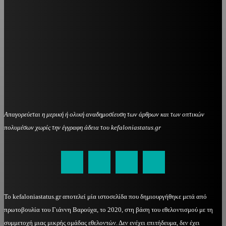
Απαγορεύεται η μερική ή ολική αναδημοσίευση των άρθρων και των οπτικών
πολυμέσων χωρίς την έγγραφη άδεια του kefaloniastatus.gr
kefaloniastatus@gmail.com
Το kefaloniastatus.gr αποτελεί μία ιστοσελίδα που δημιουργήθηκε μετά από
πρωτοβουλία του Γιάννη Βαρούχα, το 2020, στη βάση του εθελοντισμού με τη
συμμετοχή μιας μικρής ομάδας εθελοντών. Δεν ενέχει επιτήδευμα, δεν έχει