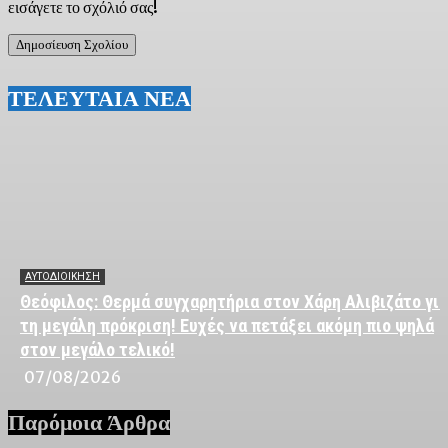
εισάγετε το σχόλιό σας!
ΤΕΛΕΥΤΑΙΑ ΝΕΑ
ΑΥΤΟΔΙΟΙΚΗΣΗ
Θεόφιλος: Θερμά συγχαρητήρια στον Χάρη Αλιβιζάτο για
τη μεγάλη πρόκριση! Ευχές να πετάξει ακόμη πιο ψηλά
στον μεγάλο τελικό!
07/08/2026
Παρόμοια Άρθρα