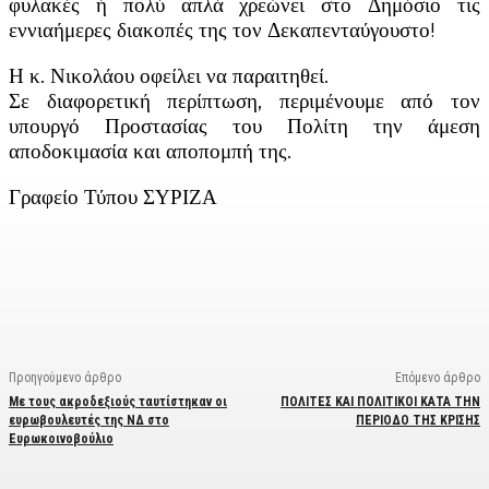
φυλακές ή πολύ απλά χρεώνει στο Δημόσιο τις
εννιαήμερες διακοπές της τον Δεκαπενταύγουστο!
Η κ. Νικολάου οφείλει να παραιτηθεί.
Σε διαφορετική περίπτωση, περιμένουμε από τον
υπουργό Προστασίας του Πολίτη την άμεση
αποδοκιμασία και αποπομπή της.
Γραφείο Τύπου ΣΥΡΙΖΑ
Facebook
X
Linkedin
Email
Vi
Προηγούμενο άρθρο
Επόμενο άρθρο
Με τους ακροδεξιούς ταυτίστηκαν οι
ΠΟΛΙΤΕΣ ΚΑΙ ΠΟΛΙΤΙΚΟΙ ΚΑΤΑ ΤΗΝ
ευρωβουλευτές της ΝΔ στο
ΠΕΡΙΟΔΟ ΤΗΣ ΚΡΙΣΗΣ
Ευρωκοινοβούλιο