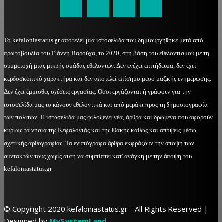
Το kefaloniastatus.gr αποτελεί μία ιστοσελίδα που δημιουργήθηκε μετά από
πρωτοβουλία του Γιάννη Βαρούχα, το 2020, στη βάση του εθελοντισμού με τη
συμμετοχή μιας μικρής ομάδας εθελοντών. Δεν ενέχει επιτήδευμα, δεν έχει
κερδοσκοπικό χαρακτήρα και δεν αποτελεί επίσημο μέσο μαζικής ενημέρωσης.
Δεν έχει έμμισθες σχέσεις εργασίας. Όσοι εργάζονται ή γράφουν για την
ιστοσελίδα μας το κάνουν εθελοντικά και από μεράκι προς τη δημοσιογραφία
των πολιτών. Η ιστοσελίδα μας φιλοξενεί νέα, άρθρα και δρώμενα που αφορούν
κυρίως τα νησιά της Κεφαλονιάς και της Ιθάκης καθώς και απόψεις μέσω
σχετικής αρθογραφίας. Τα ενυπόγραφα άρθρα εκφράζουν την άποψη των
συντακτών τους χωρίς αυτή να συμπίπτει κατ' ανάγκη με την άποψη του
kefaloniastatus.gr
© Copyright 2020 kefaloniastatus.gr - All Rights Reserved |
Designed by
MySystemLand