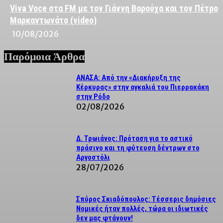
Viva Voce στα FM με τον Γιάννη Βαρούχα και τον Πέτρο
Μαρκαντωνάτο (video)
10/08/2026
Παρόμοια Άρθρα
ΑΝΑΣΑ: Από την «Διακήρυξη της
Κέρκυρας» στην αγκαλιά του Πιερρακάκη
στην Ρόδο
02/08/2026
Δ. Τρωιάνος: Πρόταση για το αστικό
πράσινο και τη φύτευση δέντρων στο
Αργοστόλι
28/07/2026
Σπύρος Σκιαδόπουλος: Τέσσερις δημόσιες
Νομικές ήταν πολλές, τώρα οι ιδιωτικές
δεν μας φτάνουν!