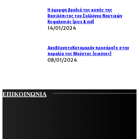
Η όμορφη βραδιά της κοπής της
Βασιλόπιτας του Συλλόγου Ναυτικών
Κεφαλονιάς [pics & vid]
14/01/2024
ΑκυβέρνητοΚαταμαράν προσάραξε στην
παραλία της Μούντας.[εικόνες]
08/01/2024
ΕΠΙΚΟΙΝΩΝΙΑ