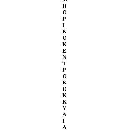
Π
Ο
Ρ
Ι
Κ
Ο
Κ
Ε
Ν
Τ
Ρ
Ο
Κ
Ο
Κ
Κ
Υ
Λ
Ι
Α