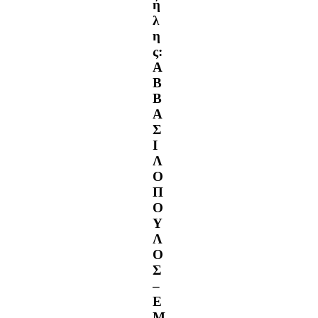
ή
λ
η
ς:
Α
Β
Β
Α
Σ
Ι
Λ
Ο
Π
Ο
Υ
Λ
Ο
Σ
–
Ε
Μ