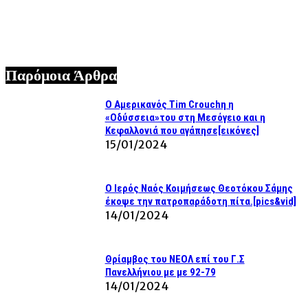
Σταύρος Νιφοράτος | Ένας ξεχωριστός καλλιτέχνης σε
μια συζήτηση που αξίζει να ακούσετε!
06/08/2026
Παρόμοια Άρθρα
Ο Αμερικανός Tim Crouchη η
«Οδύσσεια»του στη Μεσόγειο και η
Κεφαλλονιά που αγάπησε[εικόνες]
15/01/2024
Ο Ιερός Ναός Κοιμήσεως Θεοτόκου Σάμης
έκοψε την πατροπαράδοτη πίτα.[pics&vid]
14/01/2024
Θρίαμβος του ΝΕΟΛ επί του Γ.Σ
Πανελλήνιου με με 92-79
14/01/2024