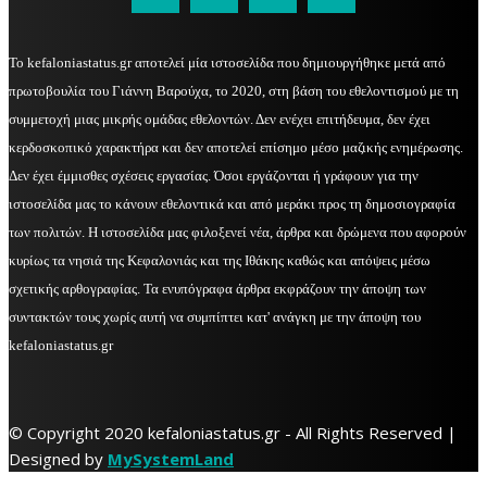
Το kefaloniastatus.gr αποτελεί μία ιστοσελίδα που δημιουργήθηκε μετά από
πρωτοβουλία του Γιάννη Βαρούχα, το 2020, στη βάση του εθελοντισμού με τη
συμμετοχή μιας μικρής ομάδας εθελοντών. Δεν ενέχει επιτήδευμα, δεν έχει
κερδοσκοπικό χαρακτήρα και δεν αποτελεί επίσημο μέσο μαζικής ενημέρωσης.
Δεν έχει έμμισθες σχέσεις εργασίας. Όσοι εργάζονται ή γράφουν για την
ιστοσελίδα μας το κάνουν εθελοντικά και από μεράκι προς τη δημοσιογραφία
των πολιτών. Η ιστοσελίδα μας φιλοξενεί νέα, άρθρα και δρώμενα που αφορούν
κυρίως τα νησιά της Κεφαλονιάς και της Ιθάκης καθώς και απόψεις μέσω
σχετικής αρθογραφίας. Τα ενυπόγραφα άρθρα εκφράζουν την άποψη των
συντακτών τους χωρίς αυτή να συμπίπτει κατ' ανάγκη με την άποψη του
kefaloniastatus.gr
© Copyright 2020 kefaloniastatus.gr - All Rights Reserved |
Designed by
MySystemLand