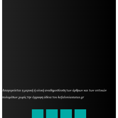
Απαγορεύεται η μερική ή ολική αναδημοσίευση των άρθρων και των οπτικών
πολυμέσων χωρίς την έγγραφη άδεια του kefaloniastatus.gr
kefaloniastatus@gmail.com