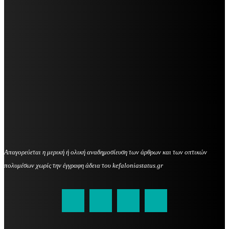
Απαγορεύεται η μερική ή ολική αναδημοσίευση των άρθρων και των οπτικών
πολυμέσων χωρίς την έγγραφη άδεια του kefaloniastatus.gr
kefaloniastatus@gmail.com