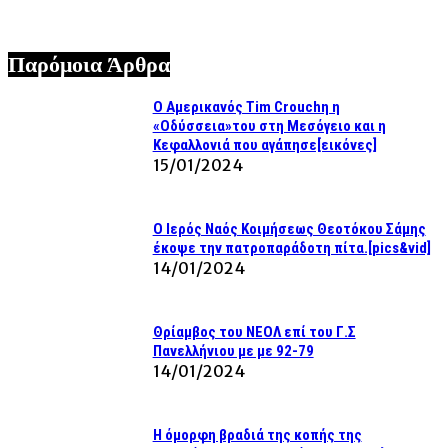
07/08/2026
Παρόμοια Άρθρα
Ο Αμερικανός Tim Crouchη η
«Οδύσσεια»του στη Μεσόγειο και η
Κεφαλλονιά που αγάπησε[εικόνες]
15/01/2024
Ο Ιερός Ναός Κοιμήσεως Θεοτόκου Σάμης
έκοψε την πατροπαράδοτη πίτα.[pics&vid]
14/01/2024
Θρίαμβος του ΝΕΟΛ επί του Γ.Σ
Πανελλήνιου με με 92-79
14/01/2024
Η όμορφη βραδιά της κοπής της