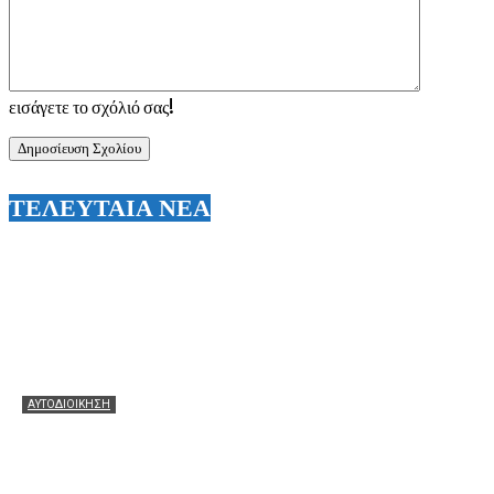
εισάγετε το σχόλιό σας!
ΤΕΛΕΥΤΑΙΑ ΝΕΑ
ΑΥΤΟΔΙΟΙΚΗΣΗ
Θεόφιλος: Θερμά συγχαρητήρια στον Χάρη Αλιβιζάτο για
τη μεγάλη πρόκριση! Ευχές να πετάξει ακόμη πιο ψηλά
στον μεγάλο τελικό!