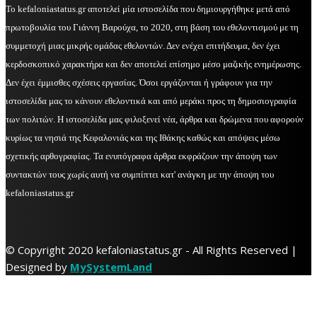
Το kefaloniastatus.gr αποτελεί μία ιστοσελίδα που δημιουργήθηκε μετά από
πρωτοβουλία του Γιάννη Βαρούχα, το 2020, στη βάση του εθελοντισμού με τη
συμμετοχή μιας μικρής ομάδας εθελοντών. Δεν ενέχει επιτήδευμα, δεν έχει
κερδοσκοπικό χαρακτήρα και δεν αποτελεί επίσημο μέσο μαζικής ενημέρωσης.
Δεν έχει έμμισθες σχέσεις εργασίας. Όσοι εργάζονται ή γράφουν για την
ιστοσελίδα μας το κάνουν εθελοντικά και από μεράκι προς τη δημοσιογραφία
των πολιτών. Η ιστοσελίδα μας φιλοξενεί νέα, άρθρα και δρώμενα που αφορούν
κυρίως τα νησιά της Κεφαλονιάς και της Ιθάκης καθώς και απόψεις μέσω
σχετικής αρθογραφίας. Τα ενυπόγραφα άρθρα εκφράζουν την άποψη των
συντακτών τους χωρίς αυτή να συμπίπτει κατ' ανάγκη με την άποψη του
kefaloniastatus.gr
© Copyright 2020 kefaloniastatus.gr - All Rights Reserved |
Designed by
MySystemLand