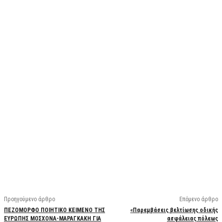
Facebook
X
Linkedin
Email
Vi
Προηγούμενο άρθρο
Επόμενο άρθρο
ΠΕΖΟΜΟΡΦΟ ΠΟΙΗΤΙΚΟ ΚΕΙΜΕΝΟ ΤΗΣ
«Παρεμβάσεις βελτίωσης οδικής
ΕΥΡΩΠΗΣ ΜΟΣΧΟΝΑ-ΜΑΡΑΓΚΑΚΗ ΓΙΑ
ασφάλειας πόλεως