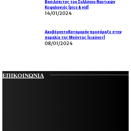
Βασιλόπιτας του Συλλόγου Ναυτικών
Κεφαλονιάς [pics & vid]
14/01/2024
ΑκυβέρνητοΚαταμαράν προσάραξε στην
παραλία της Μούντας.[εικόνες]
08/01/2024
ΕΠΙΚΟΙΝΩΝΙΑ