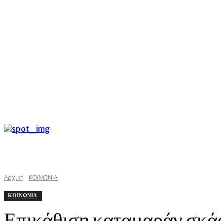
C
Πέμπτη 6 Αυγούστου 2026
29.4
Argostoli
kefaloniast
Αρχική
ΚΟΙΝΩΝΙΑ
ΚΟΙΝΩΝΙΑ
Επικάθιση καταμαράν σκά