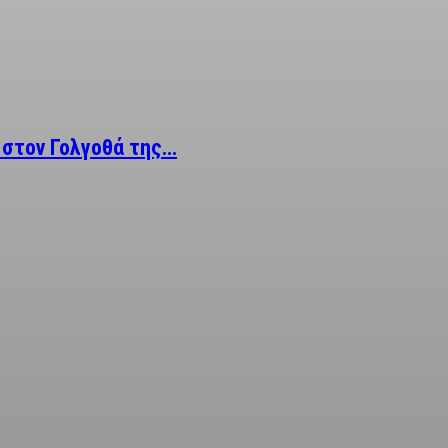
 στον Γολγοθά της…