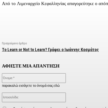
Από το Λιμεναρχείο Κεφαλληνίας απαγορεύτηκε ο απόπ
Facebook
X
Linkedin
Email
Vi
Προηγούμενο άρθρο
Τo Learn or Not to Learn? Γράφει ο Ιωάννης Κοσμάτος
ΑΦΗΣΤΕ ΜΙΑ ΑΠΑΝΤΗΣΗ
Όνομα:*
παρακαλώ εισάγετε το όνομά σας εδώ
Ιστοσελίδα: