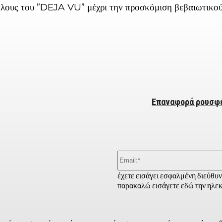
λους του ”DEJA VU” μέχρι την προσκόμιση βεβαιωτικού
ber
Eπαναφορά ρουσφε
έχετε εισάγει εσφαλμένη διεύθυ
παρακαλώ εισάγετε εδώ την ηλεκ