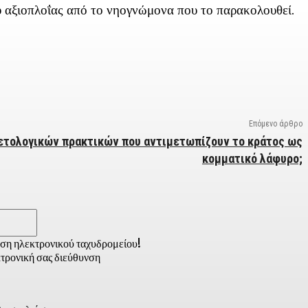
 αξιοπλοΐας από το νηογνώμονα που το παρακολουθεί.
Επόμενο άρθρο
τολογικών πρακτικών που αντιμετωπίζουν το κράτος ως
κομματικό λάφυρο;
Email:*
νση ηλεκτρονικού ταχυδρομείου!
τρονική σας διεύθυνση