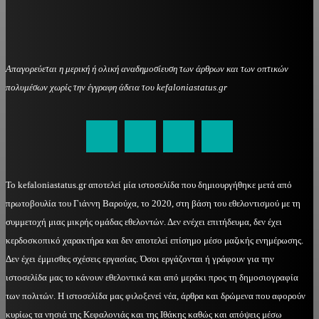
Απαγορεύεται η μερική ή ολική αναδημοσίευση των άρθρων και των οπτικών
πολυμέσων χωρίς την έγγραφη άδεια του kefaloniastatus.gr
kefaloniastatus@gmail.com
Το kefaloniastatus.gr αποτελεί μία ιστοσελίδα που δημιουργήθηκε μετά από
πρωτοβουλία του Γιάννη Βαρούχα, το 2020, στη βάση του εθελοντισμού με τη
συμμετοχή μιας μικρής ομάδας εθελοντών. Δεν ενέχει επιτήδευμα, δεν έχει
κερδοσκοπικό χαρακτήρα και δεν αποτελεί επίσημο μέσο μαζικής ενημέρωσης.
Δεν έχει έμμισθες σχέσεις εργασίας. Όσοι εργάζονται ή γράφουν για την
ιστοσελίδα μας το κάνουν εθελοντικά και από μεράκι προς τη δημοσιογραφία
των πολιτών. Η ιστοσελίδα μας φιλοξενεί νέα, άρθρα και δρώμενα που αφορούν
κυρίως τα νησιά της Κεφαλονιάς και της Ιθάκης καθώς και απόψεις μέσω