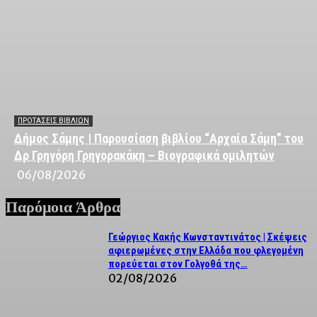
ΠΡΟΤΑΣΕΙΣ ΒΙΒΛΙΩΝ
Δήμος Σάμης | Παρουσίαση βιβλίου “Αρχαία Σάμη” του
Δρ Γρηγόρη Γρηγορακάκη – Βιογραφικά ομιλητών
06/08/2026
Παρόμοια Άρθρα
Γεώργιος Κακής Κωνσταντινάτος | Σκέψεις
αφιερωμένες στην Ελλάδα που φλεγομένη
πορεύεται στον Γολγοθά της…
02/08/2026