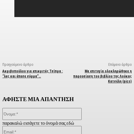
Facebook
X
Linkedin
Email
Vi
Προηγούμενο άρθρο
Επόμενο άρθρο
Ακριβοπούλου για επικριτές Τσίπρα :
Με επιτυχία ολοκληρώθηκε η
“λες και έπεσε σύρμα”…
παρουσίαση του βιβλίου της Λούκας
Κατσέλη (pics)
ΑΦΗΣΤΕ ΜΙΑ ΑΠΑΝΤΗΣΗ
Όνομα:*
παρακαλώ εισάγετε το όνομά σας εδώ
Email:*