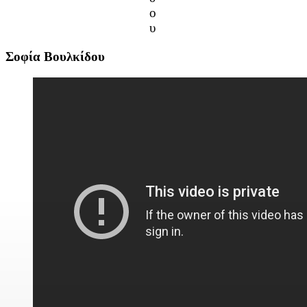
ο
υ
Σοφία Βουλκίδου