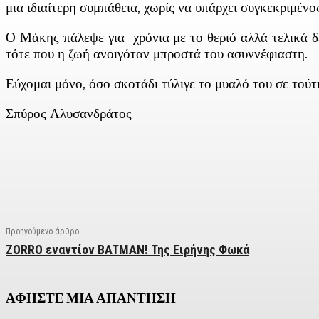
μια ιδιαίτερη συμπάθεια, χωρίς να υπάρχει συγκεκριμένο
Ο Μάκης πάλεψε για χρόνια με το θεριό αλλά τελικά 
τότε που η ζωή ανοιγόταν μπροστά του ασυννέφιαστη.
Εύχομαι μόνο, όσο σκοτάδι τύλιγε το μυαλό του σε τού
Σπύρος Αλυσανδράτος
Facebook
X
Linkedin
Email
Vi
Προηγούμενο άρθρο
ΖΟRRO εναντίον BATMAN! Της Ειρήνης Φωκά
ΑΦΗΣΤΕ ΜΙΑ ΑΠΑΝΤΗΣΗ