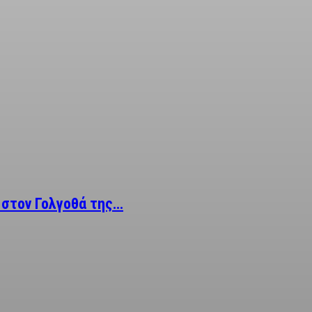
 στον Γολγοθά της…