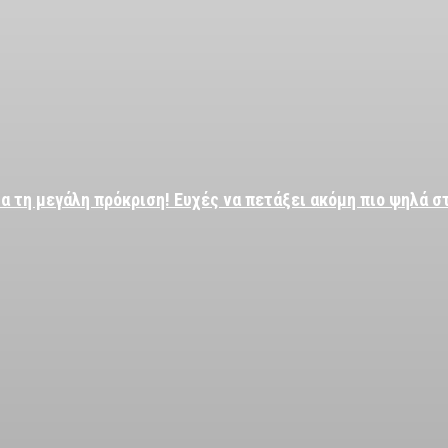
α τη μεγάλη πρόκριση! Ευχές να πετάξει ακόμη πιο ψηλά σ