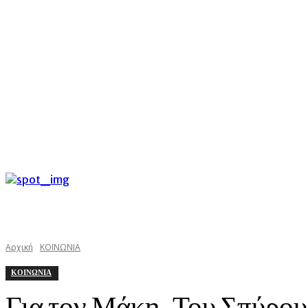
C
Σάββατο 8 Αυγούστου 2026
28
Argostoli
kefaloniast
Αρχική
ΚΟΙΝΩΝΙΑ
ΚΟΙΝΩΝΙΑ
Για τον Μάκη. Του Σπύρο