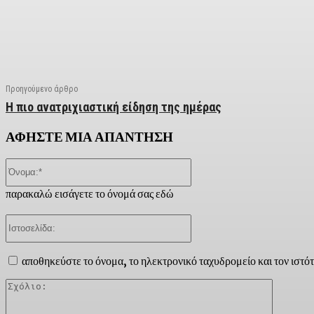
Facebook
X
Linkedin
Email
Vi
Προηγούμενο άρθρο
Η πιο ανατριχιαστική είδηση της ημέρας
ΑΦΗΣΤΕ ΜΙΑ ΑΠΑΝΤΗΣΗ
Όνομα:*
παρακαλώ εισάγετε το όνομά σας εδώ
Ιστοσελίδα:
αποθηκεύστε το όνομα, το ηλεκτρονικό ταχυδρομείο και τον ιστό
Σχόλιο: