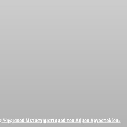
εις Ψηφιακού Μετασχηματισμού του Δήμου Αργοστολίου»