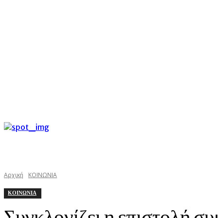
C
Πέμπτη 6 Αυγούστου 2026
25.3
Argostoli
kefaloniast
Αρχική
ΚΟΙΝΩΝΙΑ
ΚΟΙΝΩΝΙΑ
Συγκλονίζει η επιστολή συ