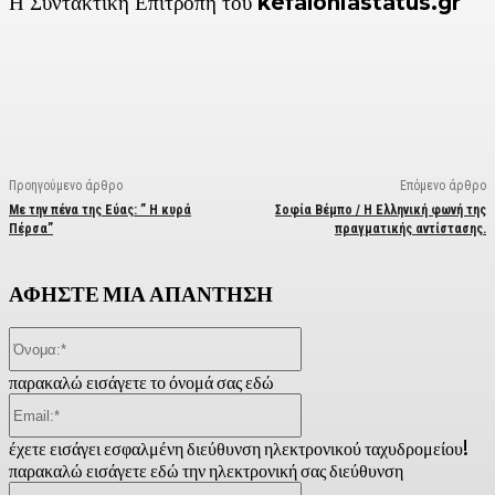
Η Συντακτική Επιτροπή του
kefaloniastatus.gr
Facebook
X
Linkedin
Email
Vi
Προηγούμενο άρθρο
Επόμενο άρθρο
Με την πένα της Εύας: ” Η κυρά
Σοφία Βέμπο / Η Ελληνική φωνή της
Πέρσα”
πραγματικής αντίστασης.
ΑΦΗΣΤΕ ΜΙΑ ΑΠΑΝΤΗΣΗ
Όνομα:*
παρακαλώ εισάγετε το όνομά σας εδώ
Email:*
έχετε εισάγει εσφαλμένη διεύθυνση ηλεκτρονικού ταχυδρομείου!
παρακαλώ εισάγετε εδώ την ηλεκτρονική σας διεύθυνση
Ιστοσελίδα: