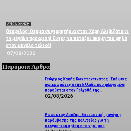
ΑΥΤΟΔΙΟΙΚΗΣΗ
Θεόφιλος: Θερμά συγχαρητήρια στον Χάρη Αλιβιζάτο για
τη μεγάλη πρόκριση! Ευχές να πετάξει ακόμη πιο ψηλά
στον μεγάλο τελικό!
07/08/2026
Παρόμοια Άρθρα
Γεώργιος Κακής Κωνσταντινάτος | Σκέψεις
αφιερωμένες στην Ελλάδα που φλεγομένη
πορεύεται στον Γολγοθά της…
02/08/2026
Ρωσσέτος Λούζης: Επιτακτική η ανάγκη
παρέμβασης της πολιτείας για τη
στεγαστική κρίση στο νησί μας