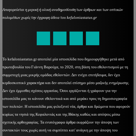
Απαγορεύεται η μερική ή ολική αναδημοσίευση των άρθρων και των οπτικών
πολυμέσων χωρίς την έγγραφη άδεια του kefaloniastatus.gr
kefaloniastatus@gmail.com
Το kefaloniastatus.gr αποτελεί μία ιστοσελίδα που δημιουργήθηκε μετά από
πρωτοβουλία του Γιάννη Βαρούχα, το 2020, στη βάση του εθελοντισμού με τη
συμμετοχή μιας μικρής ομάδας εθελοντών. Δεν ενέχει επιτήδευμα, δεν έχει
κερδοσκοπικό χαρακτήρα και δεν αποτελεί επίσημο μέσο μαζικής ενημέρωσης.
Δεν έχει έμμισθες σχέσεις εργασίας. Όσοι εργάζονται ή γράφουν για την
ιστοσελίδα μας το κάνουν εθελοντικά και από μεράκι προς τη δημοσιογραφία
των πολιτών. Η ιστοσελίδα μας φιλοξενεί νέα, άρθρα και δρώμενα που αφορούν
κυρίως τα νησιά της Κεφαλονιάς και της Ιθάκης καθώς και απόψεις μέσω
σχετικής αρθογραφίας. Τα ενυπόγραφα άρθρα εκφράζουν την άποψη των
συντακτών τους χωρίς αυτή να συμπίπτει κατ' ανάγκη με την άποψη του