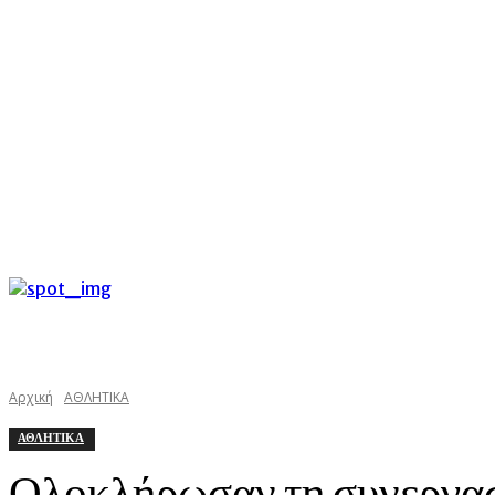
C
Σάββατο 8 Αυγούστου 2026
25.4
Argostoli
kefaloniast
Αρχική
ΑΘΛΗΤΙΚΑ
ΑΘΛΗΤΙΚΑ
Ολοκλήρωσαν τη συνεργασ