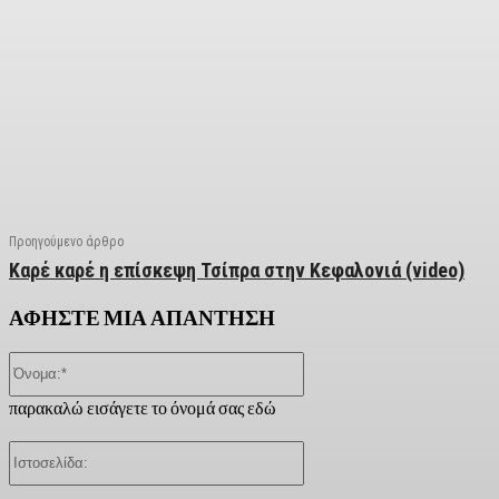
Facebook
X
Linkedin
Email
Vi
Προηγούμενο άρθρο
Καρέ καρέ η επίσκεψη Τσίπρα στην Κεφαλονιά (video)
ΑΦΗΣΤΕ ΜΙΑ ΑΠΑΝΤΗΣΗ
Όνομα:*
παρακαλώ εισάγετε το όνομά σας εδώ
Ιστοσελίδα: