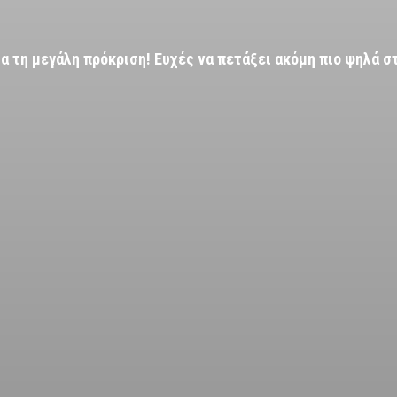
α τη μεγάλη πρόκριση! Ευχές να πετάξει ακόμη πιο ψηλά σ