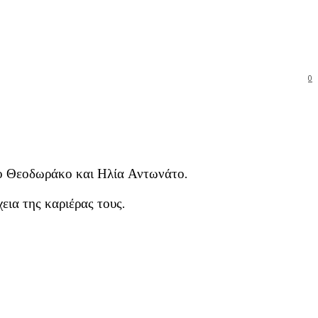
0
γο Θεοδωράκο και Ηλία Αντωνάτο.
εια της καριέρας τους.