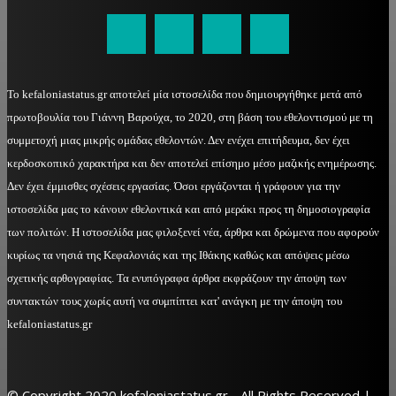
Το kefaloniastatus.gr αποτελεί μία ιστοσελίδα που δημιουργήθηκε μετά από
πρωτοβουλία του Γιάννη Βαρούχα, το 2020, στη βάση του εθελοντισμού με τη
συμμετοχή μιας μικρής ομάδας εθελοντών. Δεν ενέχει επιτήδευμα, δεν έχει
κερδοσκοπικό χαρακτήρα και δεν αποτελεί επίσημο μέσο μαζικής ενημέρωσης.
Δεν έχει έμμισθες σχέσεις εργασίας. Όσοι εργάζονται ή γράφουν για την
ιστοσελίδα μας το κάνουν εθελοντικά και από μεράκι προς τη δημοσιογραφία
των πολιτών. Η ιστοσελίδα μας φιλοξενεί νέα, άρθρα και δρώμενα που αφορούν
κυρίως τα νησιά της Κεφαλονιάς και της Ιθάκης καθώς και απόψεις μέσω
σχετικής αρθογραφίας. Τα ενυπόγραφα άρθρα εκφράζουν την άποψη των
συντακτών τους χωρίς αυτή να συμπίπτει κατ' ανάγκη με την άποψη του
kefaloniastatus.gr
© Copyright 2020 kefaloniastatus.gr - All Rights Reserved |