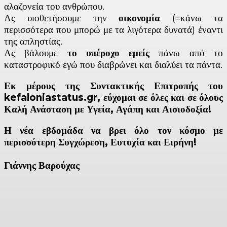
αλαζονεία του ανθρώπου.
Ας υιοθετήσουμε την
οικονομία
(=κάνω τα
περισσότερα που μπορώ με τα λιγότερα δυνατά) έναντι
της απληστίας.
Ας βάλουμε
το υπέροχο εμείς
πάνω από το
καταστροφικό εγώ που διαβρώνει και διαλύει τα πάντα.
Εκ μέρους της Συντακτικής Επιτροπής του
kefaloniastatus.gr, εύχομαι σε όλες και σε όλους
Καλή Ανάσταση με Υγεία, Αγάπη και Αισιοδοξία!
Η νέα εβδομάδα να βρει όλο τον κόσμο με
περισσότερη Συγχώρεση, Ευτυχία και Ειρήνη!
Γιάννης Βαρούχας
Facebook
X
Linkedin
Email
Vi