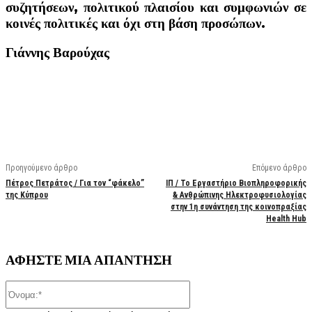
συζητήσεων, πολιτικού πλαισίου και συμφωνιών σε
κοινές πολιτικές και όχι στη βάση προσώπων.
Γιάννης Βαρούχας
Facebook
X
Linkedin
Email
Vi
Προηγούμενο άρθρο
Επόμενο άρθρο
Πέτρος Πετράτος / Για τον “φάκελο”
ΙΠ / Το Εργαστήριο Βιοπληροφορικής
της Κύπρου
& Ανθρώπινης Ηλεκτροφυσιολογίας
στην 1η συνάντηση της κοινοπραξίας
Health Hub
ΑΦΗΣΤΕ ΜΙΑ ΑΠΑΝΤΗΣΗ
Όνομα:*