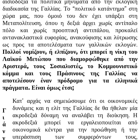
αισιοδοξία τα πολιτικά μηνύματα από την εκλογική
διαδικασία της Γαλλίας. Το “πολιτικό κατάντημα” στη
χώρα μας, που όμοιό του δεν έχει υπάρξει στη
Μεταπολίτευση, όπου η δεξιά άρχει χωρίς αντίπαλο
πόλο και χωρίς προοπτική αντιπάλου, προκαλεί
αντανακλαστικά ευφορίας, ανακούφισης και λύτρωσης
ως προς τα αποτελέσματα των γαλλικών εκλογών.
Πολλοί νομίζουν, ή ελπίζουν, ότι μπορεί η νίκη του
Λαϊκού Μετώπου που διαμορφώθηκε από την
Αριστερά, τους Σοσιαλιστές, το Κομμουνιστικό
κόμμα και τους Πράσινους της Γαλλίας να
αποτελέσουν έναν πρόδρομο για τα ελληνικά
πράγματα. Είναι όμως έτσι;
Κατ’ αρχάς να σημειώσουμε ότι οι οικονομικές
δυνάμεις και η ελίτ της Γαλλίας δε θα ήθελαν μία
Γ
ακροδεξιά δύναμη να αναλάβει τη διοίκηση. Η
ι
ακροδεξιά μπορεί να εργαλειοποιείται από
ά
οικονομικά κέντρα για την προώθηση ή την
ν
υπεράσπιση των συμφερόντων τους,
ν