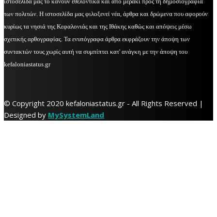
ιστοσελίδα μας το κάνουν εθελοντικά και από μεράκι προς τη δημοσιογραφία
των πολιτών. Η ιστοσελίδα μας φιλοξενεί νέα, άρθρα και δρώμενα που αφορούν
κυρίως τα νησιά της Κεφαλονιάς και της Ιθάκης καθώς και απόψεις μέσω
σχετικής αρθογραφίας. Τα ενυπόγραφα άρθρα εκφράζουν την άποψη των
συντακτών τους χωρίς αυτή να συμπίπτει κατ' ανάγκη με την άποψη του
kefaloniastatus.gr
© Copyright 2020 kefaloniastatus.gr - All Rights Reserved |
Designed by
MySystemLand