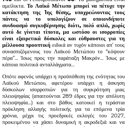
αμείλικτα.
Το Λαϊκό Μέτωπο μπορεί να πέτυχε την
κατάκτηση της 1ης θέσης, υποχρεώνοντας τους
πάντες να το υπολογίζουν σε οποιονδήποτε
συνδυασμό συγκυβέρνησης διότι, πολύ απλά, χωρίς
αυτό δε γίνεται τίποτα, μα ωστόσο οι ισορροπίες
είναι εξαιρετικά δύσκολες και εύθραυστες για τη
μέλλουσα προοπτική
ειδικά αν τυχόν κάποιοι απ’ τους
συνασπιζόμενους του Λαϊκού Μετώπου το “κόψουν
πέρα”… Ίσως προς την παράταξη Μακρόν… Ίσως με
κάποια πολιτικά ανταλλάγματα…
Οπότε αφενός υπάρχει η προϋπόθεση της ενότητας του
Λαϊκού Μετώπου, αφετέρου υπάρχει η άσκηση
δύσκολων ισορροπιών για τη συγκρότηση μιας
πλειοψηφίας (απαιτούνται 289 έδρες για την απόλυτη
πλειοψηφία…) και στο βάθος κατοικεί η τεράστια
πρόκληση αλλαγής πολιτικής για τα επόμενα τρία
χρόνια, μέχρι τις προεδρικές εκλογές του 2027,
προκειμένου να χάσει δυναμική η ακροδεξιά και να