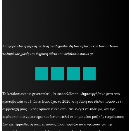
Απαγορεύεται η μερική ή ολική αναδημοσίευση των άρθρων και των οπτικών
πολυμέσων χωρίς την έγγραφη άδεια του kefaloniastatus.gr
kefaloniastatus@gmail.com
Το kefaloniastatus.gr αποτελεί μία ιστοσελίδα που δημιουργήθηκε μετά από
πρωτοβουλία του Γιάννη Βαρούχα, το 2020, στη βάση του εθελοντισμού με τη
συμμετοχή μιας μικρής ομάδας εθελοντών. Δεν ενέχει επιτήδευμα, δεν έχει
κερδοσκοπικό χαρακτήρα και δεν αποτελεί επίσημο μέσο μαζικής ενημέρωσης.
Δεν έχει έμμισθες σχέσεις εργασίας. Όσοι εργάζονται ή γράφουν για την