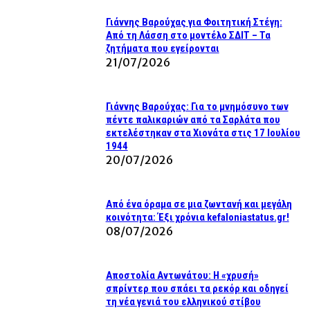
Γιάννης Βαρούχας για Φοιτητική Στέγη:
Από τη Λάσση στο μοντέλο ΣΔΙΤ – Τα
ζητήματα που εγείρονται
21/07/2026
Γιάννης Βαρούχας: Για το μνημόσυνο των
πέντε παλικαριών από τα Σαρλάτα που
εκτελέστηκαν στα Χιονάτα στις 17 Ιουλίου
1944
20/07/2026
Από ένα όραμα σε μια ζωντανή και μεγάλη
κοινότητα: Έξι χρόνια kefaloniastatus.gr!
08/07/2026
Αποστολία Αντωνάτου: Η «χρυσή»
σπρίντερ που σπάει τα ρεκόρ και οδηγεί
τη νέα γενιά του ελληνικού στίβου