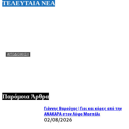
ΤΕΛΕΥΤΑΙΑ ΝΕΑ
ΑΥΤΟΔΙΟΙΚΗΣΗ
Ο Άγγελος Αγγούριας ευχαριστεί θερμά τον Θεόφιλο
Μιχαλάτο για την αποκατάσταση του παλιού σχολείου
στο Καπανδρίτι
06/08/2026
Παρόμοια Άρθρα
Γιάννης Βαρούχας | Γιοι και κόρες από την
ΑΝΑΚΑΡΑ στον Λόφο Μασπάλι
02/08/2026