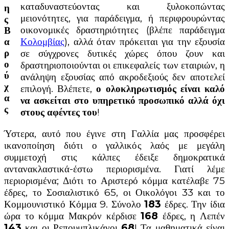
καταδυναστεύοντας και ξυλοκοπώντας
η
μειονότητες, για παράδειγμα, ή περιφρουρώντας
ς
οικονομικές δραστηριότητες (βλέπε παράδειγμα
Β
Κολομβίας
), αλλά όταν πρόκειται για την εξουσία
α
σε σύγχρονες δυτικές χώρες όπου ζουν και
ρ
ο
δραστηριοποιούνται οι επικεφαλείς των εταιριών, η
ύ
ανάληψη εξουσίας από ακροδεξιούς δεν αποτελεί
χ
επιλογή. Βλέπετε,
ο ολοκληρωτισμός είναι καλό
α
να ασκείται στο υπηρετικό προσωπικό αλλά όχι
ς
στους αφέντες του
!
Ύστερα, αυτό που έγινε στη Γαλλία μας προσφέρει
ικανοποίηση διότι ο γαλλικός λαός με μεγάλη
συμμετοχή στις κάλπες έδειξε δημοκρατικά
αντανακλαστικά-έστω περιορισμένα. Γιατί λέμε
περιορισμένα; Διότι το Αριστερό κόμμα κατέλαβε 75
έδρες, το Σοσιαλιστικό 65, οι Οικολόγοι 33 και το
Κομμουνιστικό Κόμμα 9. Σύνολο
183
έδρες. Την ίδια
ώρα το κόμμα Μακρόν κέρδισε
168
έδρες, η Λεπέν
143
και οι Ρεπουμπλικάνοι
68
! Τα μαθηματικά είναι