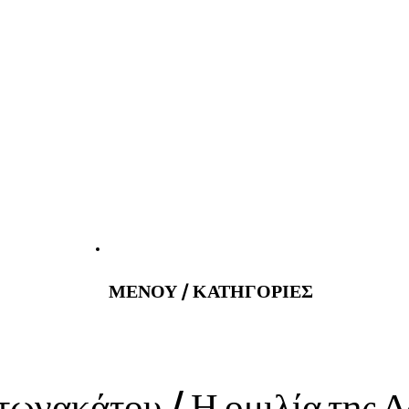
atus@gmail.com
Εφημερεύοντα 
ΜΕΝΟΥ / ΚΑΤΗΓΟΡΙΕΣ
τωνακάτου / Η ομιλία της 