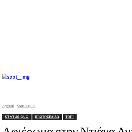
C
Σάββατο 8 Αυγούστου 2026
25.4
Argostoli
kefaloniast
Αρχική
Status quo
STATUS QUO
ΠΡΩΤΟΣΕΛΙΔΟ
ΤΟP1
Αφιέρωμα στην Ντιάνα Αν