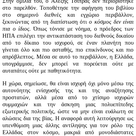
Στην ομιλία του, ο Αλέξης Τσίπρας δεν περιορίστηκε
στο παρελθόν. Τοποθέτησε την αφήγηση του βιβλίου
στο σημερινό διεθνές και εγχώριο περιβάλλον,
ξεκινώντας από τη διαπίστωση ότι
ο κόσμος δεν είναι
πια ο ίδιος
. Όπως τόνισε με νόημα, ο πρόεδρος των
ΗΠΑ επιλέγει την αντικατάσταση του διεθνούς δικαίου
από το δίκαιο του ισχυρού, σε έναν πλανήτη που
γίνεται όλο και πιο ασταθής, πιο επικίνδυνος και πιο
απρόβλεπτος. Μέσα σε αυτό το περιβάλλον, η Ελλάδα,
υπογράμμισε, δεν μπορεί να πορεύεται ούτε με
αυταπάτες ούτε με παθητικότητα.
Η χώρα, σημείωσε, θα είναι ισχυρή όχι μόνο μέσω της
αυτονόητης ενίσχυσής της και της αναζήτησης
προστατών, αλλά μέσα από το χτίσιμο ισχυρών
συμμαχιών και την άσκηση μιας πολυεπίπεδης
εξωτερικής πολιτικής, ώστε να μην είναι ευάλωτη σε
αλώσεις δια της βίας. Η αναφορά αυτή λειτούργησε ως
υπενθύμιση μιας άλλης αντίληψης για τον ρόλο της
Ελλάδας στον κόσμο, μακριά από μονοδιάστατες