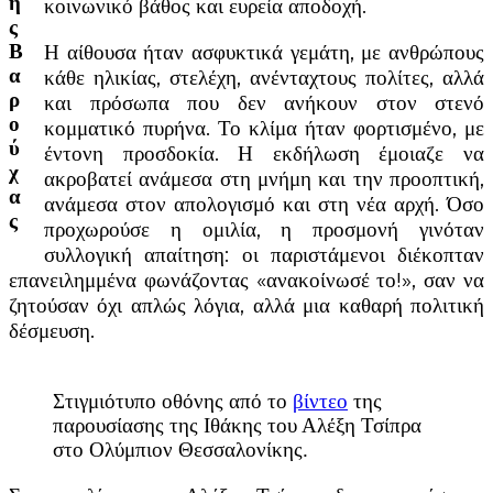
η
κοινωνικό βάθος και ευρεία αποδοχή.
ς
Η αίθουσα ήταν ασφυκτικά γεμάτη, με ανθρώπους
Β
α
κάθε ηλικίας, στελέχη, ανένταχτους πολίτες, αλλά
ρ
και πρόσωπα που δεν ανήκουν στον στενό
ο
κομματικό πυρήνα. Το κλίμα ήταν φορτισμένο, με
ύ
έντονη προσδοκία. Η εκδήλωση έμοιαζε να
χ
ακροβατεί ανάμεσα στη μνήμη και την προοπτική,
α
ανάμεσα στον απολογισμό και στη νέα αρχή. Όσο
ς
προχωρούσε η ομιλία, η προσμονή γινόταν
συλλογική απαίτηση: οι παριστάμενοι διέκοπταν
επανειλημμένα φωνάζοντας «ανακοίνωσέ το!», σαν να
ζητούσαν όχι απλώς λόγια, αλλά μια καθαρή πολιτική
δέσμευση.
Στιγμιότυπο οθόνης από το
βίντεο
της
παρουσίασης της Ιθάκης του Αλέξη Τσίπρα
στο Ολύμπιον Θεσσαλονίκης.