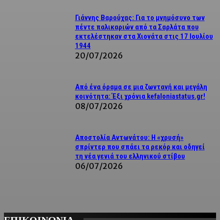
Γιάννης Βαρούχας: Για το μνημόσυνο των
πέντε παλικαριών από τα Σαρλάτα που
εκτελέστηκαν στα Χιονάτα στις 17 Ιουλίου
1944
20/07/2026
Από ένα όραμα σε μια ζωντανή και μεγάλη
κοινότητα: Έξι χρόνια kefaloniastatus.gr!
08/07/2026
Αποστολία Αντωνάτου: Η «χρυσή»
σπρίντερ που σπάει τα ρεκόρ και οδηγεί
τη νέα γενιά του ελληνικού στίβου
06/07/2026
ΕΠΙΚΟΙΝΩΝΙΑ