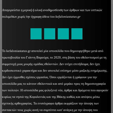
Απαγορεύεται η μερική ή ολική αναδημοσίευση των άρθρων και των οπτικών
πολυμέσων χωρίς την έγγραφη άδεια του kefaloniastatus.gr
kefaloniastatus@gmail.com
Το kefaloniastatus.gr αποτελεί μία ιστοσελίδα που δημιουργήθηκε μετά από
πρωτοβουλία του Γιάννη Βαρούχα, το 2020, στη βάση του εθελοντισμού με τη
συμμετοχή μιας μικρής ομάδας εθελοντών. Δεν ενέχει επιτήδευμα, δεν έχει
κερδοσκοπικό χαρακτήρα και δεν αποτελεί επίσημο μέσο μαζικής ενημέρωσης.
Δεν έχει έμμισθες σχέσεις εργασίας. Όσοι εργάζονται ή γράφουν για την
ιστοσελίδα μας το κάνουν εθελοντικά και από μεράκι προς τη δημοσιογραφία
των πολιτών. Η ιστοσελίδα μας φιλοξενεί νέα, άρθρα και δρώμενα που αφορούν
κυρίως τα νησιά της Κεφαλονιάς και της Ιθάκης καθώς και απόψεις μέσω
σχετικής αρθογραφίας. Τα ενυπόγραφα άρθρα εκφράζουν την άποψη των
συντακτών τους χωρίς αυτή να συμπίπτει κατ' ανάγκη με την άποψη του