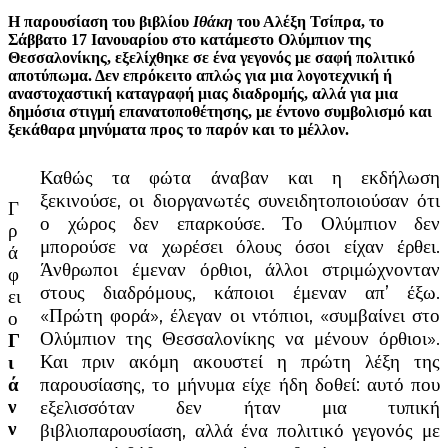
Η παρουσίαση του βιβλίου
Ιθάκη
του Αλέξη Τσίπρα, το
Σάββατο 17 Ιανουαρίου στο κατάμεστο Ολύμπιον της
Θεσσαλονίκης, εξελίχθηκε σε ένα γεγονός με σαφή πολιτικό
αποτύπωμα. Δεν επρόκειτο απλώς για μια λογοτεχνική ή
αναστοχαστική καταγραφή μιας διαδρομής, αλλά για μια
δημόσια στιγμή επανατοποθέτησης, με έντονο συμβολισμό και
ξεκάθαρα μηνύματα προς το παρόν και το μέλλον.
Καθώς τα φώτα άναβαν και η εκδήλωση
ξεκινούσε, οι διοργανωτές συνειδητοποιούσαν ότι
Γ
ο χώρος δεν επαρκούσε. Το Ολύμπιον δεν
ρ
μπορούσε να χωρέσει όλους όσοι είχαν έρθει.
ά
Άνθρωποι έμεναν όρθιοι, άλλοι στριμώχνονταν
φ
στους διαδρόμους, κάποιοι έμεναν απ’ έξω.
ει
«Πρώτη φορά», έλεγαν οι ντόπιοι, «συμβαίνει στο
ο
Ολύμπιον της Θεσσαλονίκης να μένουν όρθιοι».
Γ
Και πριν ακόμη ακουστεί η πρώτη λέξη της
ι
παρουσίασης, το μήνυμα είχε ήδη δοθεί: αυτό που
ά
εξελισσόταν δεν ήταν μια τυπική
ν
ν
βιβλιοπαρουσίαση, αλλά ένα πολιτικό γεγονός με