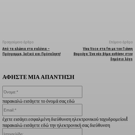
Facebook
X
Linkedin
Email
Vi
Προηγούμενο άρθρο
Επόμενο άρθρο
Από τα αλώνια στα σαλόνια –
Viva Voce στα fm με τον Γιάννη
Πρόγραμμα, λεξικό και Πρόσκληση!
Βαρούχα: Ένα νέο βήμα ευθύνης στον
δημόσιο λόγο
ΑΦΗΣΤΕ ΜΙΑ ΑΠΑΝΤΗΣΗ
Όνομα:*
παρακαλώ εισάγετε το όνομά σας εδώ
Email:*
έχετε εισάγει εσφαλμένη διεύθυνση ηλεκτρονικού ταχυδρομείου!
παρακαλώ εισάγετε εδώ την ηλεκτρονική σας διεύθυνση
Ιστοσελίδα: