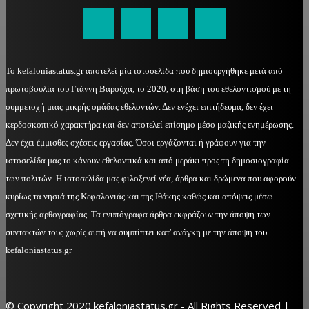
Το kefaloniastatus.gr αποτελεί μία ιστοσελίδα που δημιουργήθηκε μετά από
πρωτοβουλία του Γιάννη Βαρούχα, το 2020, στη βάση του εθελοντισμού με τη
συμμετοχή μιας μικρής ομάδας εθελοντών. Δεν ενέχει επιτήδευμα, δεν έχει
κερδοσκοπικό χαρακτήρα και δεν αποτελεί επίσημο μέσο μαζικής ενημέρωσης.
Δεν έχει έμμισθες σχέσεις εργασίας. Όσοι εργάζονται ή γράφουν για την
ιστοσελίδα μας το κάνουν εθελοντικά και από μεράκι προς τη δημοσιογραφία
των πολιτών. Η ιστοσελίδα μας φιλοξενεί νέα, άρθρα και δρώμενα που αφορούν
κυρίως τα νησιά της Κεφαλονιάς και της Ιθάκης καθώς και απόψεις μέσω
σχετικής αρθογραφίας. Τα ενυπόγραφα άρθρα εκφράζουν την άποψη των
συντακτών τους χωρίς αυτή να συμπίπτει κατ' ανάγκη με την άποψη του
kefaloniastatus.gr
© Copyright 2020 kefaloniastatus.gr - All Rights Reserved |