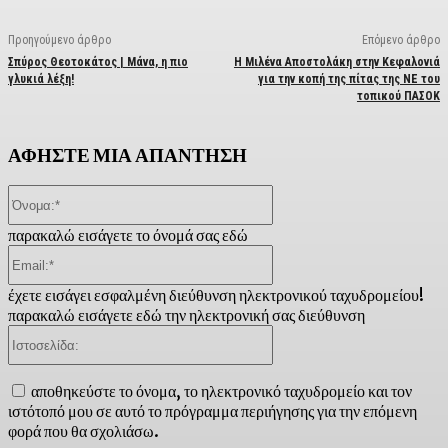
Προηγούμενο άρθρο
Επόμενο άρθρο
Σπύρος Θεοτοκάτος | Μάνα, η πιο
Η Μιλένα Αποστολάκη στην Κεφαλονιά
γλυκιά λέξη!
για την κοπή της πίτας της ΝΕ του
τοπικού ΠΑΣΟΚ
ΑΦΗΣΤΕ ΜΙΑ ΑΠΑΝΤΗΣΗ
Όνομα:*
παρακαλώ εισάγετε το όνομά σας εδώ
Email:*
έχετε εισάγει εσφαλμένη διεύθυνση ηλεκτρονικού ταχυδρομείου!
παρακαλώ εισάγετε εδώ την ηλεκτρονική σας διεύθυνση
Ιστοσελίδα:
αποθηκεύστε το όνομα, το ηλεκτρονικό ταχυδρομείο και τον
ιστότοπό μου σε αυτό το πρόγραμμα περιήγησης για την επόμενη
φορά που θα σχολιάσω.