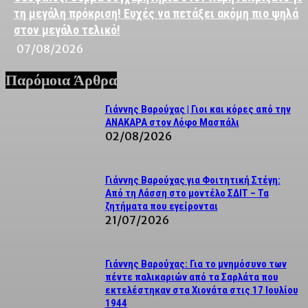
τη μεγάλη πρόκριση! Ευχές να πετάξει ακόμη πιο ψηλά
στον μεγάλο τελικό!
07/08/2026
Παρόμοια Άρθρα
Γιάννης Βαρούχας | Γιοι και κόρες από την
ΑΝΑΚΑΡΑ στον Λόφο Μασπάλι
02/08/2026
Γιάννης Βαρούχας για Φοιτητική Στέγη:
Από τη Λάσση στο μοντέλο ΣΔΙΤ – Τα
ζητήματα που εγείρονται
21/07/2026
Γιάννης Βαρούχας: Για το μνημόσυνο των
πέντε παλικαριών από τα Σαρλάτα που
εκτελέστηκαν στα Χιονάτα στις 17 Ιουλίου
1944