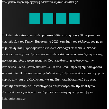
πολυμέσων χωρίς την έγγραφη άδεια του kefaloniastatus.gr
kefaloniastatus@gmail.com
Το kefaloniastatus.gr αποτελεί μία ιστοσελίδα που δημιουργήθηκε μετά από
πρωτοβουλία του Γιάννη Βαρούχα, το 2020, στη βάση του εθελοντισμού με τη
συμμετοχή μιας μικρής ομάδας εθελοντών. Δεν ενέχει επιτήδευμα, δεν έχει
κερδοσκοπικό χαρακτήρα και δεν αποτελεί επίσημο μέσο μαζικής ενημέρωσης.
Δεν έχει έμμισθες σχέσεις εργασίας. Όσοι εργάζονται ή γράφουν για την
ιστοσελίδα μας το κάνουν εθελοντικά και από μεράκι προς τη δημοσιογραφία
των πολιτών. Η ιστοσελίδα μας φιλοξενεί νέα, άρθρα και δρώμενα που αφορούν
κυρίως τα νησιά της Κεφαλονιάς και της Ιθάκης καθώς και απόψεις μέσω
σχετικής αρθογραφίας. Τα ενυπόγραφα άρθρα εκφράζουν την άποψη των
συντακτών τους χωρίς αυτή να συμπίπτει κατ' ανάγκη με την άποψη του
kefaloniastatus.gr