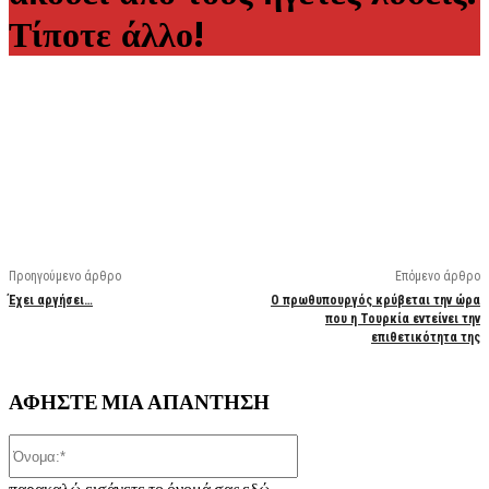
Τίποτε άλλο!
Facebook
X
Linkedin
Email
Vi
Προηγούμενο άρθρο
Επόμενο άρθρο
Έχει αργήσει…
Ο πρωθυπουργός κρύβεται την ώρα
που η Τουρκία εντείνει την
επιθετικότητα της
ΑΦΗΣΤΕ ΜΙΑ ΑΠΑΝΤΗΣΗ
Όνομα:*