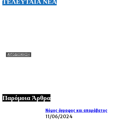
ΤΕΛΕΥΤΑΙΑ ΝΕΑ
ΑΥΤΟΔΙΟΙΚΗΣΗ
Θεόφιλος: Θερμά συγχαρητήρια στον Χάρη Αλιβιζάτο για
τη μεγάλη πρόκριση! Ευχές να πετάξει ακόμη πιο ψηλά
στον μεγάλο τελικό!
07/08/2026
Παρόμοια Άρθρα
Νόμος άγραφος και απαράβατος
11/06/2024