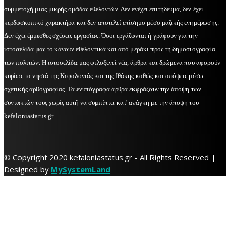
συμμετοχή μιας μικρής ομάδας εθελοντών. Δεν ενέχει επιτήδευμα, δεν έχει
κερδοσκοπικό χαρακτήρα και δεν αποτελεί επίσημο μέσο μαζικής ενημέρωσης.
Δεν έχει έμμισθες σχέσεις εργασίας. Όσοι εργάζονται ή γράφουν για την
ιστοσελίδα μας το κάνουν εθελοντικά και από μεράκι προς τη δημοσιογραφία
των πολιτών. Η ιστοσελίδα μας φιλοξενεί νέα, άρθρα και δρώμενα που αφορούν
κυρίως τα νησιά της Κεφαλονιάς και της Ιθάκης καθώς και απόψεις μέσω
σχετικής αρθογραφίας. Τα ενυπόγραφα άρθρα εκφράζουν την άποψη των
συντακτών τους χωρίς αυτή να συμπίπτει κατ' ανάγκη με την άποψη του
kefaloniastatus.gr
© Copyright 2020 kefaloniastatus.gr - All Rights Reserved |
Designed by
MySystemLand