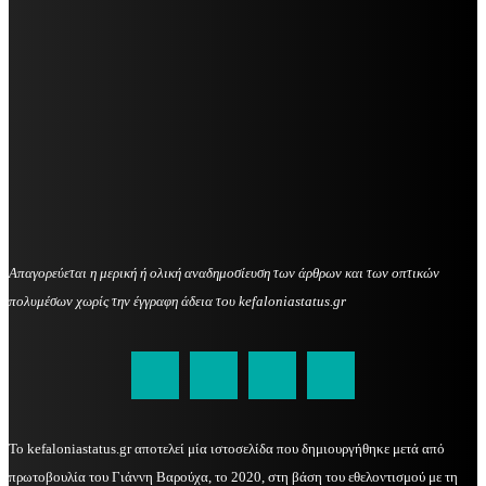
Απαγορεύεται η μερική ή ολική αναδημοσίευση των άρθρων και των οπτικών
πολυμέσων χωρίς την έγγραφη άδεια του kefaloniastatus.gr
kefaloniastatus@gmail.com
Το kefaloniastatus.gr αποτελεί μία ιστοσελίδα που δημιουργήθηκε μετά από
πρωτοβουλία του Γιάννη Βαρούχα, το 2020, στη βάση του εθελοντισμού με τη