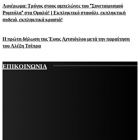
Αφιέρωμα: Τρύγος στους αμπελώνες του “Συνεταιρισμού
Ρομπόλα” στα Ομαλά! | Εκπληκτικό σταφύλι, εκπληκτική
σοδειά, εκπληκτικά κρασιά!
Η πρώτη δήλωση της Έφης Αχτσιόγλου μετά την παραίτηση
του Αλέξη Τσίπρα
ΕΠΙΚΟΙΝΩΝΙΑ