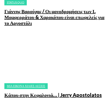
STATUS QUO
Γιάννης Βαρούχας / Οι μονοδρομήσεις των Ι.
Μομφερράτου & Χαροκόπου είναι επωφελείς για
το Αργοστόλι
ΜΙΑ ΕΙΚΟΝΑ ΧΙΛΙΕΣ ΛΕΞΕΙΣ
Κάπου στην Κεφαλονιά… | Jerry Apostolatos