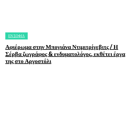
ΕΝ ΣΟΦΊΑ
Αφιέρωμα στην Μπογιάνα Ντιμιτρίγεβιτς / Η
Σέρβα ζωγράφος & ενδυματολόγος, εκθέτει έργα
της στο Αργοστόλι