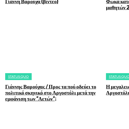
Γιάννη Βαρούχα (βίντεο)
Φωκά κατά
μαθητών 
STATUS QUO
STATUS QU
Γιάννης Βαρούχας / Προς τα πού οδεύει το
Η μεγαλει
πολιτικό σκηνικό στο Αργοστόλι μετά την
Αργοστόλι
εμφάνιση των “Αετών”;