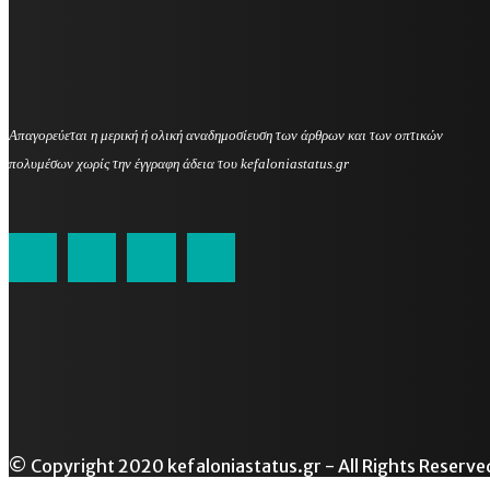
Απαγορεύεται η μερική ή ολική αναδημοσίευση των άρθρων και των οπτικών
πολυμέσων χωρίς την έγγραφη άδεια του kefaloniastatus.gr
kefaloniastatus@gmail.com
© Copyright 2020 kefaloniastatus.gr - All Rights Reserve