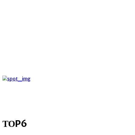
C
Σάββατο 8 Αυγούστου 2026
27
Argostoli
kefaloniast
ΤΟP6