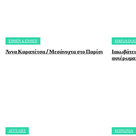
ΈΝΘΕΝ & ΈΝΘΕΝ
STATUS QU
Άννα Καραπέτσα / Μεσάνυχτα στο Παρίσι
Ιακωβάτει
αφιέρωμα
ΑΓΓΕΛΙΕΣ
ΚΟΙΝΩΝΙΑ