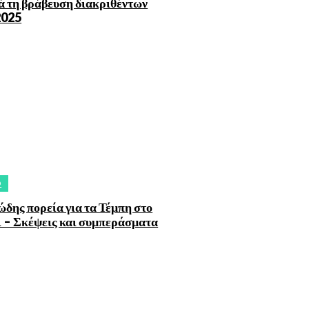
 τη βράβευση διακριθέντων
2025
O
ώδης πορεία για τα Τέμπη στο
 – Σκέψεις και συμπεράσματα