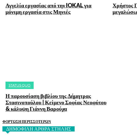
Αγγελία εργασίας από την IOKAL για
Χρήστος Π
μόνιμη εργασία στις Μηνιές
μεγαλώσ
STATUS QUO
Η παρουσίαση βιβλίου της Δήμητρας
Στασινοπούλου | Κείμενο Σοφίας Νεοφύτου
& κάλυψη Γιάννη Βαρούχα
ΦΌΡΤΩΣΗ ΠΕΡΙΣΣΟΤΈΡΩΝ
ΔΗΜΟΦΙΛΗ ΑΡΘΡΑ ΣΤΗΛΗΣ