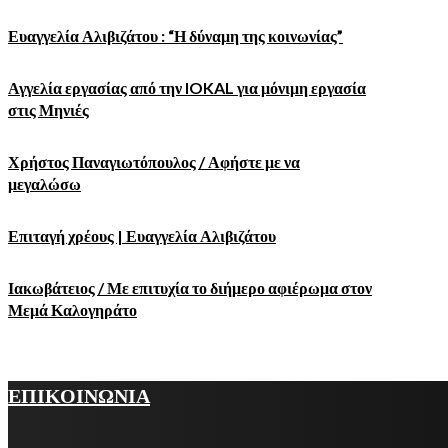
Ευαγγελία Αλιβιζάτου : “Η δύναμη της κοινωνίας”
Αγγελία εργασίας από την IOKAL για μόνιμη εργασία
στις Μηνιές
Χρήστος Παναγιωτόπουλος / Αφήστε με να
μεγαλώσω
Επιταγή χρέους | Ευαγγελία Αλιβιζάτου
Ιακωβάτειος / Με επιτυχία το διήμερο αφιέρωμα στον
Μεμά Καλογηράτο
ΕΠΙΚΟΙΝΩΝΙΑ