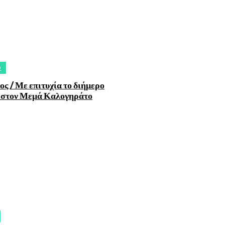
O
ος / Με επιτυχία το διήμερο
 στον Μεμά Καλογηράτο