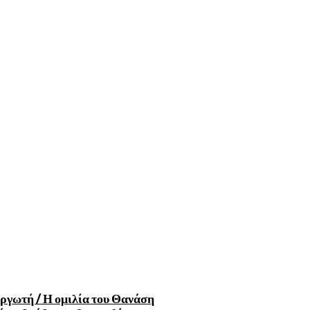
ργωτή / Η ομιλία του Θανάση