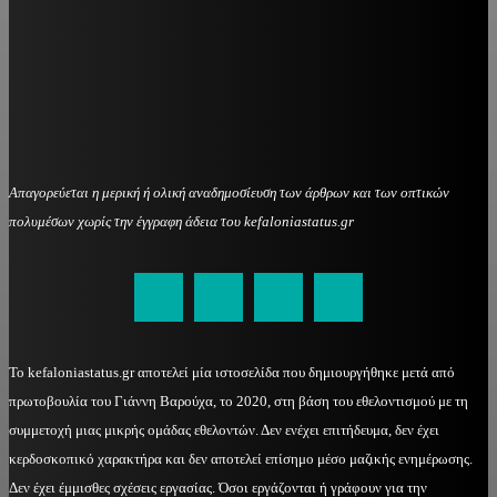
Απαγορεύεται η μερική ή ολική αναδημοσίευση των άρθρων και των οπτικών
πολυμέσων χωρίς την έγγραφη άδεια του kefaloniastatus.gr
kefaloniastatus@gmail.com
Το kefaloniastatus.gr αποτελεί μία ιστοσελίδα που δημιουργήθηκε μετά από
πρωτοβουλία του Γιάννη Βαρούχα, το 2020, στη βάση του εθελοντισμού με τη
συμμετοχή μιας μικρής ομάδας εθελοντών. Δεν ενέχει επιτήδευμα, δεν έχει
κερδοσκοπικό χαρακτήρα και δεν αποτελεί επίσημο μέσο μαζικής ενημέρωσης.
Δεν έχει έμμισθες σχέσεις εργασίας. Όσοι εργάζονται ή γράφουν για την