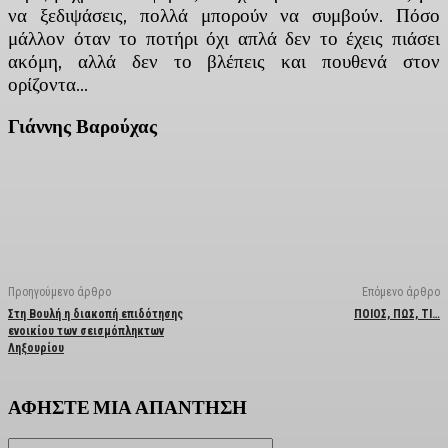
να ξεδιψάσεις, πολλά μπορούν να συμβούν. Πόσο
μάλλον όταν το ποτήρι όχι απλά δεν το έχεις πιάσει
ακόμη, αλλά δεν το βλέπεις και πουθενά στον
ορίζοντα…
Γιάννης Βαρούχας
Facebook
X
Linkedin
Email
Vi
Προηγούμενο άρθρο
Επόμενο άρθρο
Στη Βουλή η διακοπή επιδότησης
ΠΟΙΟΣ, ΠΩΣ, ΤΙ…
ενοικίου των σεισμόπληκτων
Ληξουρίου
ΑΦΗΣΤΕ ΜΙΑ ΑΠΑΝΤΗΣΗ
Όνομα:*