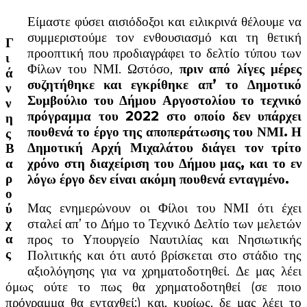
Είμαστε φύσει αισιόδοξοι και ειλικρινά θέλουμε να
συμμεριστούμε τον ενθουσιασμό και τη θετική
Γ
προοπτική που προδιαγράφει το δελτίο τύπου των
ι
Φίλων του ΝΜΙ. Ωστόσο,
πριν από λίγες μέρες
ά
συζητήθηκε και εγκρίθηκε απ’ το Δημοτικό
ν
Συμβούλιο του Δήμου Αργοστολίου το τεχνικό
ν
πρόγραμμα του 2022 στο οποίο δεν υπάρχει
η
πουθενά το έργο της αποπεράτωσης του ΝΜΙ. Η
ς
Δημοτική Αρχή Μιχαλάτου διάγει τον τρίτο
Β
χρόνο στη διαχείριση του Δήμου μας, και το εν
α
λόγω έργο δεν είναι ακόμη πουθενά ενταγμένο.
ρ
ο
Μας ενημερώνουν οι Φίλοι του ΝΜΙ ότι έχει
ύ
σταλεί απ’ το Δήμο το Τεχνικό Δελτίο των μελετών
χ
προς το Υπουργείο Ναυτιλίας και Νησιωτικής
α
ς
Πολιτικής και ότι αυτό βρίσκεται στο στάδιο της
αξιολόγησης για να χρηματοδοτηθεί. Δε μας λέει
όμως ούτε το πως θα χρηματοδοτηθεί (σε ποιο
πρόγραμμα θα ενταχθεί;) και, κυρίως, δε μας λέει το