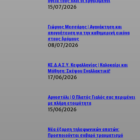
υγεία τους όλοι οι εργαζόμενοι
15/07/2026
Γιώργος Μεσσάρης | Αγανάκτηση και
απογοήτευση για την καθημερινή εικόνα
στους δρόμους
08/07/2026
ΚΕ.Δ.Α.Σ.Υ. Κεφαλληνίας | Καλοκαίρι και
Μάθηση: Σκέψου Εναλλακτικά!
17/06/2026
Αργοστόλι | Ο Πλατύς Γιαλός σας περιμένει
με πλήρη ετοιμότητα
15/06/2026
Νέα έξαρση τηλεφωνικών απατών:
Προσποιούνται σοβαρό τραυματισμό