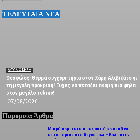
ΤΕΛΕΥΤΑΙΑ ΝΕΑ
ΑΥΤΟΔΙΟΙΚΗΣΗ
Θεόφιλος: Θερμά συγχαρητήρια στον Χάρη Αλιβιζάτο για
τη μεγάλη πρόκριση! Ευχές να πετάξει ακόμη πιο ψηλά
στον μεγάλο τελικό!
07/08/2026
Παρόμοια Άρθρα
Μικρή περιπέτεια με φωτιά σε κουζίνα
εστιατορίου στο Αργοστόλι – Καλά στην