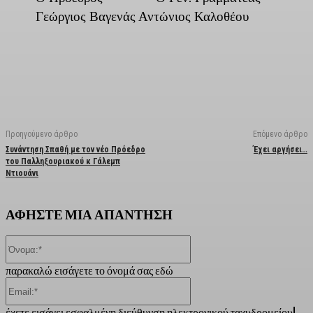
Γεώργιος Βαγενάς
Αντώνιος Καλοθέου
Facebook
X
Linkedin
Email
Vi
Προηγούμενο άρθρο
Επόμενο άρθρο
Συνάντηση Σπαθή με τον νέο Πρόεδρο
Έχει αργήσει…
του Παλληξουριακού κ Γάλεμπ
Ντιουάνι
ΑΦΗΣΤΕ ΜΙΑ ΑΠΑΝΤΗΣΗ
Όνομα:*
παρακαλώ εισάγετε το όνομά σας εδώ
Email:*
έχετε εισάγει εσφαλμένη διεύθυνση ηλεκτρονικού ταχυδρομείου!