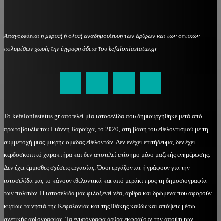
Απαγορεύεται η μερική ή ολική αναδημοσίευση των άρθρων και των οπτικών
πολυμέσων χωρίς την έγγραφη άδεια του kefaloniastatus.gr
kefaloniastatus@gmail.com
Το kefaloniastatus.gr αποτελεί μία ιστοσελίδα που δημιουργήθηκε μετά από
πρωτοβουλία του Γιάννη Βαρούχα, το 2020, στη βάση του εθελοντισμού με τη
συμμετοχή μιας μικρής ομάδας εθελοντών. Δεν ενέχει επιτήδευμα, δεν έχει
κερδοσκοπικό χαρακτήρα και δεν αποτελεί επίσημο μέσο μαζικής ενημέρωσης.
Δεν έχει έμμισθες σχέσεις εργασίας. Όσοι εργάζονται ή γράφουν για την
ιστοσελίδα μας το κάνουν εθελοντικά και από μεράκι προς τη δημοσιογραφία
των πολιτών. Η ιστοσελίδα μας φιλοξενεί νέα, άρθρα και δρώμενα που αφορούν
κυρίως τα νησιά της Κεφαλονιάς και της Ιθάκης καθώς και απόψεις μέσω
σχετικής αρθογραφίας. Τα ενυπόγραφα άρθρα εκφράζουν την άποψη των