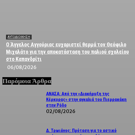
ΑΥΤΟΔΙΟΙΚΗΣΗ
Ο Άγγελος Αγγούριας ευχαριστεί θερμά τον Θεόφιλο
Μιχαλάτο για την αποκατάσταση του παλιού σχολείου
στο Καπανδρίτι
06/08/2026
Παρόμοια Άρθρα
ΑΝΑΣΑ: Από την «Διακήρυξη της
Κέρκυρας» στην αγκαλιά του Πιερρακάκη
στην Ρόδο
02/08/2026
Δ. Τρωιάνος: Πρόταση για το αστικό