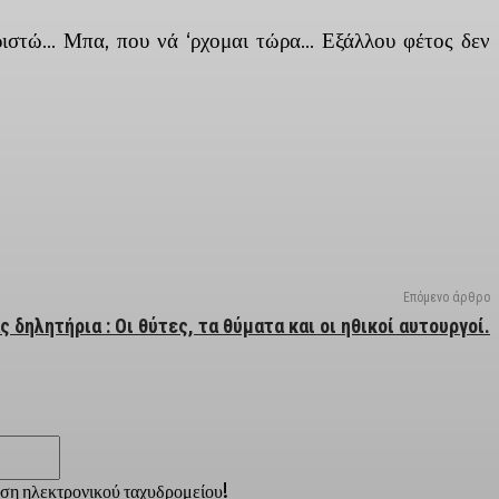
ριστώ… Μπα, που νά ‘ρχομαι τώρα… Εξάλλου φέτος δεν
Επόμενο άρθρο
 δηλητήρια : Οι θύτες, τα θύματα και οι ηθικοί αυτουργοί.
Email:*
νση ηλεκτρονικού ταχυδρομείου!