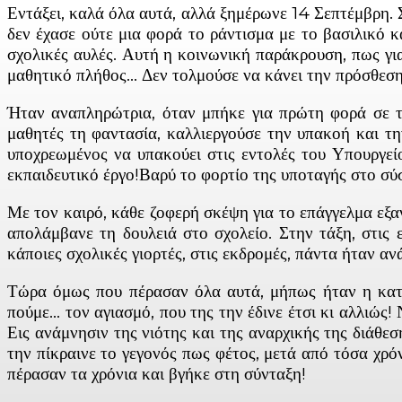
Εντάξει, καλά όλα αυτά, αλλά ξημέρωνε 14 Σεπτέμβρη. Σε
δεν έχασε ούτε μια φορά το ράντισμα με το βασιλικό κ
σχολικές αυλές. Αυτή η κοινωνική παράκρουση, πως για
μαθητικό πλήθος… Δεν τολμούσε να κάνει την πρόσθεση…
Ήταν αναπληρώτρια, όταν μπήκε για πρώτη φορά σε τά
μαθητές τη φαντασία, καλλιεργούσε την υπακοή και την
υποχρεωμένος να υπακούει στις εντολές του Υπουργείο
εκπαιδευτικό έργο!Βαρύ το φορτίο της υποταγής στο σ
Με τον καιρό, κάθε ζοφερή σκέψη για το επάγγελμα εξα
απολάμβανε τη δουλειά στο σχολείο. Στην τάξη, στις
κάποιες σχολικές γιορτές, στις εκδρομές, πάντα ήταν αν
Τώρα όμως που πέρασαν όλα αυτά, μήπως ήταν η κατάλ
πούμε… τον αγιασμό, που της την έδινε έτσι κι αλλιώς!
Εις ανάμνησιν της νιότης και της αναρχικής της διάθεσ
την πίκραινε το γεγονός πως φέτος, μετά από τόσα χρόν
πέρασαν τα χρόνια και βγήκε στη σύνταξη!