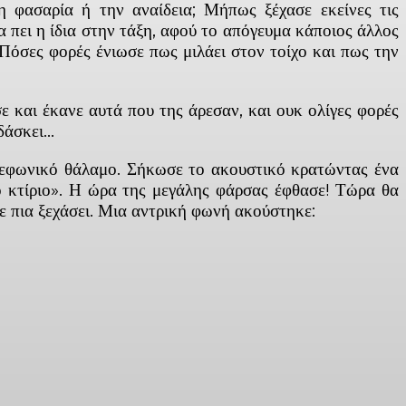
η φασαρία ή την αναίδεια; Μήπως ξέχασε εκείνες τις
α πει η ίδια στην τάξη, αφού το απόγευμα κάποιος άλλος
; Πόσες φορές ένιωσε πως μιλάει στον τοίχο και πως την
ε και έκανε αυτά που της άρεσαν, και ουκ ολίγες φορές
ιδάσκει…
ηλεφωνικό θάλαμο. Σήκωσε το ακουστικό κρατώντας ένα
το κτίριο». Η ώρα της μεγάλης φάρσας έφθασε! Τώρα θα
χε πια ξεχάσει. Μια αντρική φωνή ακούστηκε: