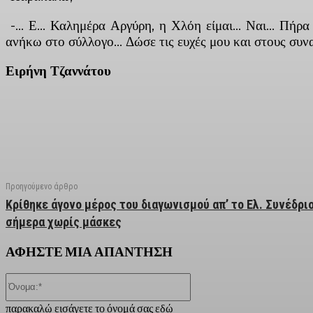
-… Ε… Καλημέρα Αργύρη, η Χλόη είμαι… Ναι… Πήρα να
ανήκω στο σύλλογο… Δώσε τις ευχές μου και στους συν
Ειρήνη Τζαννάτου
Facebook
X
Linkedin
Email
Vi
Προηγούμενο άρθρο
Κρίθηκε άγονο μέρος του διαγωνισμού απ’ το Ελ. Συνέδρι
σήμερα χωρίς μάσκες
ΑΦΗΣΤΕ ΜΙΑ ΑΠΑΝΤΗΣΗ
Όνομα:*
παρακαλώ εισάγετε το όνομά σας εδώ