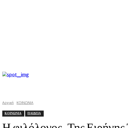
C
Κυριακή 9 Αυγούστου 2026
34.8
Argostoli
kefaloniast
Αρχική
ΚΟΙΝΩΝΙΑ
ΚΟΙΝΩΝΙΑ
ΠΑΙΔΕΙΑ
Η φιλόλογος. Της Ειρήνης