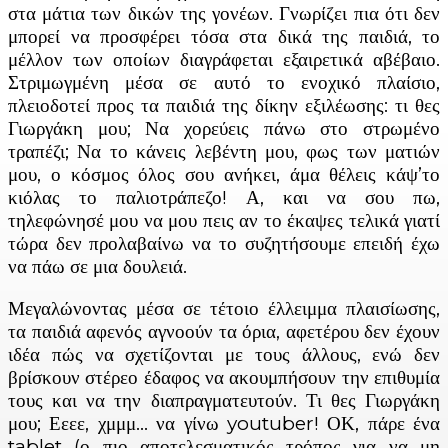
στα μάτια των δικών της γονέων. Γνωρίζει πια ότι δεν
μπορεί να προσφέρει τόσα στα δικά της παιδιά, το
μέλλον των οποίων διαγράφεται εξαιρετικά αβέβαιο.
Στριμωγμένη μέσα σε αυτό το ενοχικό πλαίσιο,
πλειοδοτεί προς τα παιδιά της δίκην εξιλέωσης: τι θες
Γιωργάκη μου; Να χορεύεις πάνω στο στρωμένο
τραπέζι; Να το κάνεις λεβέντη μου, φως των ματιών
μου, ο κόσμος όλος σου ανήκει, άμα θέλεις κάψ’το
κιόλας το παλιοτράπεζο! Α, και να σου πω,
τηλεφώνησέ μου να μου πεις αν το έκαψες τελικά γιατί
τώρα δεν προλαβαίνω να το συζητήσουμε επειδή έχω
να πάω σε μια δουλειά.
Μεγαλώνοντας μέσα σε τέτοιο έλλειμμα πλαισίωσης,
τα παιδιά αφενός αγνοούν τα όρια, αφετέρου δεν έχουν
ιδέα πώς να σχετίζονται με τους άλλους, ενώ δεν
βρίσκουν στέρεο έδαφος να ακουμπήσουν την επιθυμία
τους και να την διαπραγματευτούν. Τι θες Γιωργάκη
μου; Εεεε, χμμμ… να γίνω youtuber! ΟΚ, πάρε ένα
tablet (ο πιο αποτελεσματικός τρόπος για να μη