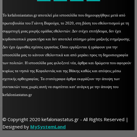
Το kefaloniastatus.gr αποτελεί μία ιστοσελίδα που δημιουργήθηκε μετά από
πρωτοβουλία του Γιάννη Βαρούχα, το 2020, στη βάση του εθελοντισμού με τη
συμμετοχή μιας μικρής ομάδας εθελοντών. Δεν ενέχει επιτήδευμα, δεν έχει
κερδοσκοπικό χαρακτήρα και δεν αποτελεί επίσημο μέσο μαζικής ενημέρωσης.
Δεν έχει έμμισθες σχέσεις εργασίας. Όσοι εργάζονται ή γράφουν για την
ιστοσελίδα μας το κάνουν εθελοντικά και από μεράκι προς τη δημοσιογραφία
των πολιτών. Η ιστοσελίδα μας φιλοξενεί νέα, άρθρα και δρώμενα που αφορούν
κυρίως τα νησιά της Κεφαλονιάς και της Ιθάκης καθώς και απόψεις μέσω
σχετικής αρθογραφίας. Τα ενυπόγραφα άρθρα εκφράζουν την άποψη των
συντακτών τους χωρίς αυτή να συμπίπτει κατ' ανάγκη με την άποψη του
kefaloniastatus.gr
© Copyright 2020 kefaloniastatus.gr - All Rights Reserved |
Designed by
MySystemLand