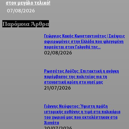
στον μεγάλο τελικό!
07/08/2026
Παρόμοια Άρθρα
Γεώργιος Κακής Κωνσταντινάτος | Σκέψεις
αφιερωμένες στην Ελλάδα που φλεγομένη
πορεύεται στον Γολγοθά της…
02/08/2026
Ρωσσέτος Λούζης: Επιτακτική η ανάγκη
παρέμβασης της πολιτείας για τη
στεγαστική κρίση στο νησί μας
21/07/2026
Γιάννης Νεόφυτος: Ύψιστη πράξη
ιστορικής ευθύνης η τιμή στα παλικάρια
του χωριού μας που εκτελέστηκαν στα
Χιονάτα
20/07/2026