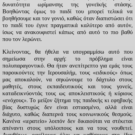
δυνατότητα ωρίμανσης της γονεϊκής στάσης.
Βοηθώντας όμως το παιδί του μπορεί τελικά να
βοηθήσουμε και τον γονιό, καθώς όταν διαπιστώσει ότι
το παιδί του έγινε πραγματικά καλύτερο από αυτόν,
ίσως να ανακουφιστεί κάπως από αυτό το πιο βαθύ
που τον λερώνει.
Κλείνοντας, θα ήθελα να υπογραμμίσω αυτό που
σημείωσα στην αρχή: το πρόβλημα είναι
πολυπαραγοντικό. Θα ήταν ανεπίτρεπτο για εμάς τους
παροικούντες την Ιερουσαλήμ, τους «ειδικούς» όπως
μας αποκαλούν, να σηκώνουμε το δάχτυλο στους
μαθητές, στους εκπαιδευτικούς και τους γονείς,
καταδεικνύοντάς τους ως αποκλειστικούς ή κύριους
«ενόχους». Το μείζον ζήτημα της παιδικής κι εφηβικής
βίας δυστυχώς δεν είναι εστιασμένο, αλλά είναι
διάχυτο, καθώς διαπερνά τους κοινωνικούς θεσμούς.
Κανένα «ιερατείο» λοιπόν δεν δικαιούται να στέκεται
απέναντι στους υπόλοιπους και να τους νουθετεί.
Αντιθέτως, οφείλουμε όλοι να καθίσουμε στο ίδιο