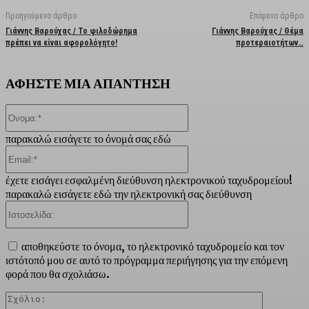
Προηγούμενο άρθρο
Επόμενο άρθρο
Γιάννης Βαρούχας / Το φιλοδώρημα
Γιάννης Βαρούχας / Θέμα
πρέπει να είναι αφορολόγητο!
προτεραιοτήτων…
ΑΦΗΣΤΕ ΜΙΑ ΑΠΑΝΤΗΣΗ
Όνομα:*
παρακαλώ εισάγετε το όνομά σας εδώ
Email:*
έχετε εισάγει εσφαλμένη διεύθυνση ηλεκτρονικού ταχυδρομείου!
παρακαλώ εισάγετε εδώ την ηλεκτρονική σας διεύθυνση
Ιστοσελίδα:
αποθηκεύστε το όνομα, το ηλεκτρονικό ταχυδρομείο και τον
ιστότοπό μου σε αυτό το πρόγραμμα περιήγησης για την επόμενη
φορά που θα σχολιάσω.
Σχόλιο: