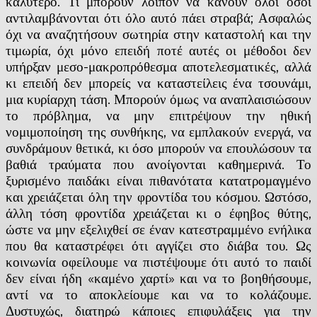
καλύτερο. Τι μπορούν λοιπόν να κάνουν όλοι όσοι
αντιλαμβάνονται ότι όλο αυτό πάει στραβά; Ασφαλώς
όχι να αναζητήσουν σωτηρία στην καταστολή και την
τιμωρία, όχι μόνο επειδή ποτέ αυτές οι μέθοδοι δεν
υπήρξαν μεσο-μακροπρόθεσμα αποτελεσματικές, αλλά
κι επειδή δεν μπορείς να καταστείλεις ένα τσουνάμι,
μια κυρίαρχη τάση. Μπορούν όμως να αναπλαισιώσουν
το πρόβλημα, να μην επιτρέψουν την ηθική
νομιμοποίηση της συνθήκης, να εμπλακούν ενεργά, να
συνδράμουν θετικά, κι όσο μπορούν να επουλώσουν τα
βαθιά τραύματα που ανοίγονται καθημερινά. Το
ξυρισμένο παιδάκι είναι πιθανότατα κατατρομαγμένο
και χρειάζεται όλη την φροντίδα του κόσμου. Ωστόσο,
άλλη τόση φροντίδα χρειάζεται κι ο έφηβος θύτης,
ώστε να μην εξελιχθεί σε έναν κατεστραμμένο ενήλικα
που θα καταστρέφει ότι αγγίζει στο διάβα του. Ως
κοινωνία οφείλουμε να πιστέψουμε ότι αυτό το παιδί
δεν είναι ήδη «καμένο χαρτί» και να το βοηθήσουμε,
αντί να το αποκλείουμε και να το κολάζουμε.
Δυστυχώς, διατηρώ κάποιες επιφυλάξεις για την