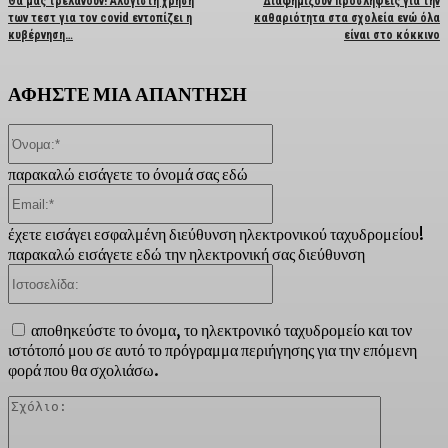
Θα μας τρελάνουν! Αλόγιστη χρήση
Διαφημίζουν προσλήψεις για την
των τεστ για τον covid εντοπίζει η
καθαριότητα στα σχολεία ενώ όλα
κυβέρνηση…
είναι στο κόκκινο
ΑΦΗΣΤΕ ΜΙΑ ΑΠΑΝΤΗΣΗ
Όνομα:*
παρακαλώ εισάγετε το όνομά σας εδώ
Email:*
έχετε εισάγει εσφαλμένη διεύθυνση ηλεκτρονικού ταχυδρομείου!
παρακαλώ εισάγετε εδώ την ηλεκτρονική σας διεύθυνση
Ιστοσελίδα:
αποθηκεύστε το όνομα, το ηλεκτρονικό ταχυδρομείο και τον
ιστότοπό μου σε αυτό το πρόγραμμα περιήγησης για την επόμενη
φορά που θα σχολιάσω.
Σχόλιο: