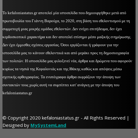
Το kefaloniastatus.gr αποτελεί μία ιστοσελίδα που δημιουργήθηκε μετά από
πρωτοβουλία του Γιάννη Βαρούχα, το 2020, στη βάση του εθελοντισμού με τη
συμμετοχή μιας μικρής ομάδας εθελοντών. Δεν ενέχει επιτήδευμα, δεν έχει
κερδοσκοπικό χαρακτήρα και δεν αποτελεί επίσημο μέσο μαζικής ενημέρωσης.
Δεν έχει έμμισθες σχέσεις εργασίας. Όσοι εργάζονται ή γράφουν για την
ιστοσελίδα μας το κάνουν εθελοντικά και από μεράκι προς τη δημοσιογραφία
των πολιτών. Η ιστοσελίδα μας φιλοξενεί νέα, άρθρα και δρώμενα που αφορούν
κυρίως τα νησιά της Κεφαλονιάς και της Ιθάκης καθώς και απόψεις μέσω
σχετικής αρθογραφίας. Τα ενυπόγραφα άρθρα εκφράζουν την άποψη των
συντακτών τους χωρίς αυτή να συμπίπτει κατ' ανάγκη με την άποψη του
kefaloniastatus.gr
© Copyright 2020 kefaloniastatus.gr - All Rights Reserved |
Designed by
MySystemLand