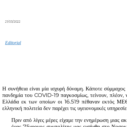
21/03/2022
Editorial
Η συνήθεια είναι μία ισχυρή δύναμη. Κάποτε σύμμαχος και άλλοτε δυνάστης. Οι αλλοπρόσαλλες, τραγικές και ολοκληρωτικές καταστάσεις που έφερε και εγκαθίδρυσε η
πανδημία του COVID-19 παγκοσμίως, τείνουν, πλέον, 
Ελλάδα εκ των οποίων οι 16.519 πέθαναν εκτός ΜΕΘ (
ελληνική πολιτεία δεν παρέχει τις υγειονομικές υπηρεσίε
Πριν από λίγες μέρες είχαμε την ενημέρωση μιας α
ένας 75χρονος συμπολίτης μας εισήχθη στο Νοσοκομ