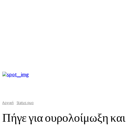
C
Κυριακή 9 Αυγούστου 2026
34.8
Argostoli
kefaloniast
Αρχική
Status quo
Πήγε για ουρολοίμωξη και