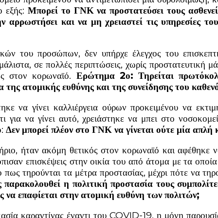
ο εξής:
Μπορεί το ΓΝΚ να προστατεύσει τους ασθενεί
ν αρρωστήσει και να μη χρειαστεί τις υπηρεσίες το
ικών του προσώπων, δεν υπήρχε έλεγχος του επισκεπτ
μάλιστα, σε πολλές περιπτώσεις, χωρίς προστατευτική μ
ός στον κορωναϊό.
Ερώτημα 2ο: Τηρείται πρωτόκολ
α της ατομικής ευθύνης και της συνείδησης του καθενό
τηκε να γίνει καλλιέργεια ούρων προκειμένου να εκτι
ι για να γίνει αυτό, χρειάστηκε να μπει στο νοσοκομε
ο
:
Δεν μπορεί πλέον στο ΓΝΚ να γίνεται ούτε μία απλή 
ριο, ήταν ακόμη θετικός στον κορωναϊό και αφέθηκε να 
όπισαν επισκέψεις στην οικία του από άτομα με τα οποί
το πως τηρούνται τα μέτρα προστασίας, μέχρι πότε να τηρ
 παρακολουθεί η πολιτική προστασία τους συμπολίτες
 να επαφίεται στην ατομική ευθύνη των πολιτών;
κασία καραντίνας έναντι του COVID-19, η μόνη παρουσί