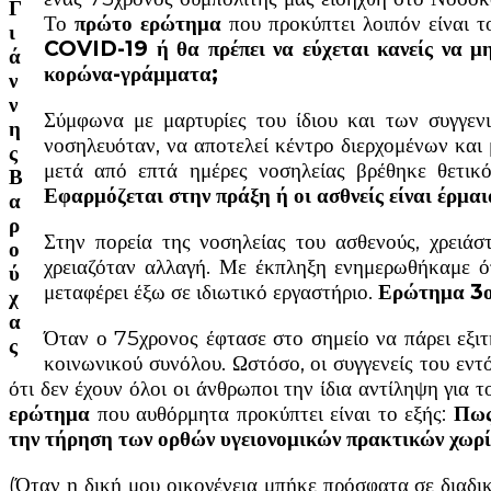
Γ
Το
πρώτο ερώτημα
που προκύπτει λοιπόν είναι τ
ι
COVID-19 ή θα πρέπει να εύχεται κανείς να μη
ά
κορώνα-γράμματα;
ν
ν
Σύμφωνα με μαρτυρίες του ίδιου και των συγγεν
η
νοσηλευόταν, να αποτελεί κέντρο διερχομένων και 
ς
μετά από επτά ημέρες νοσηλείας βρέθηκε θετικ
Β
Εφαρμόζεται στην πράξη ή οι ασθνείς είναι έρμαι
α
ρ
Στην πορεία της νοσηλείας του ασθενούς, χρειάσ
ο
χρειαζόταν αλλαγή. Με έκπληξη ενημερωθήκαμε ότ
ύ
μεταφέρει έξω σε ιδιωτικό εργαστήριο.
Ερώτημα 3
χ
α
Όταν ο 75χρονος έφτασε στο σημείο να πάρει εξιτή
ς
κοινωνικού συνόλου. Ωστόσο, οι συγγενείς του εντ
ότι δεν έχουν όλοι οι άνθρωποι την ίδια αντίληψη για 
ερώτημα
που αυθόρμητα προκύπτει είναι το εξής:
Πως
την τήρηση των ορθών υγειονομικών πρακτικών χωρίς
(Όταν η δική μου οικογένεια μπήκε πρόσφατα σε διαδι