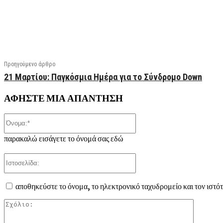
Facebook
X
Linkedin
Email
Vi
Προηγούμενο άρθρο
21 Μαρτίου: Παγκόσμια Ημέρα για το Σύνδρομο Down
ΑΦΗΣΤΕ ΜΙΑ ΑΠΑΝΤΗΣΗ
Όνομα:*
παρακαλώ εισάγετε το όνομά σας εδώ
Ιστοσελίδα:
αποθηκεύστε το όνομα, το ηλεκτρονικό ταχυδρομείο και τον ιστό
Σχόλιο: