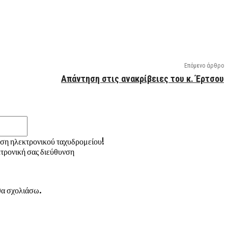
Επόμενο άρθρο
Απάντηση στις ανακρίβειες του κ. Έρτσου
Email:*
νση ηλεκτρονικού ταχυδρομείου!
τρονική σας διεύθυνση
 θα σχολιάσω.