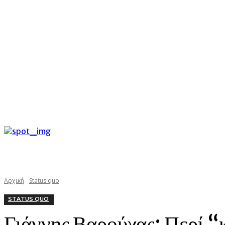
C
Πέμπτη 6 Αυγούστου 2026
26.5
Argostoli
kefaloniast
Αρχική
Status quo
STATUS QUO
Γιάννης Βαρούχας: Περί “