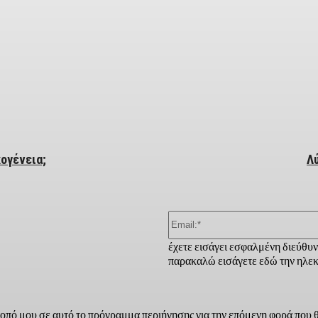
ber
κογένεια;
Λύ
έχετε εισάγει εσφαλμένη διεύθυ
παρακαλώ εισάγετε εδώ την ηλεκ
τοπό μου σε αυτό το πρόγραμμα περιήγησης για την επόμενη φορά που