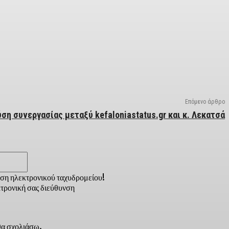
Επόμενο άρθρο
ση συνεργασίας μεταξύ kefaloniastatus.gr και κ. Λεκατσά
Email:*
νση ηλεκτρονικού ταχυδρομείου!
τρονική σας διεύθυνση
 θα σχολιάσω.