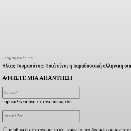
Facebook
X
Linkedin
Email
Vi
Προηγούμενο άρθρο
Ηλίας Τουμασάτος: Ποιά είναι η παραδοσιακή ελληνική οι
ΑΦΗΣΤΕ ΜΙΑ ΑΠΑΝΤΗΣΗ
Όνομα:*
παρακαλώ εισάγετε το όνομά σας εδώ
Ιστοσελίδα:
αποθηκεύστε το όνομα, το ηλεκτρονικό ταχυδρομείο και τον ιστό