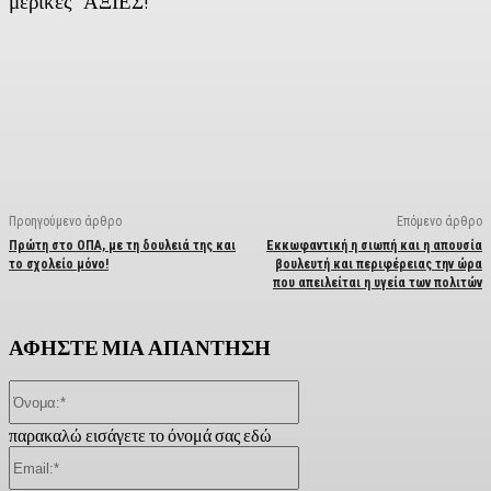
μερικές ΑΞΙΕΣ!
Facebook
X
Linkedin
Email
Vi
Προηγούμενο άρθρο
Επόμενο άρθρο
Πρώτη στο ΟΠΑ, με τη δουλειά της και
Εκκωφαντική η σιωπή και η απουσία
το σχολείο μόνο!
βουλευτή και περιφέρειας την ώρα
που απειλείται η υγεία των πολιτών
ΑΦΗΣΤΕ ΜΙΑ ΑΠΑΝΤΗΣΗ
Όνομα:*
παρακαλώ εισάγετε το όνομά σας εδώ
Email:*