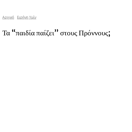
Αρχική
Ειρήνη Υμίν
Τα “παιδία παίζει” στους Πρόννους;