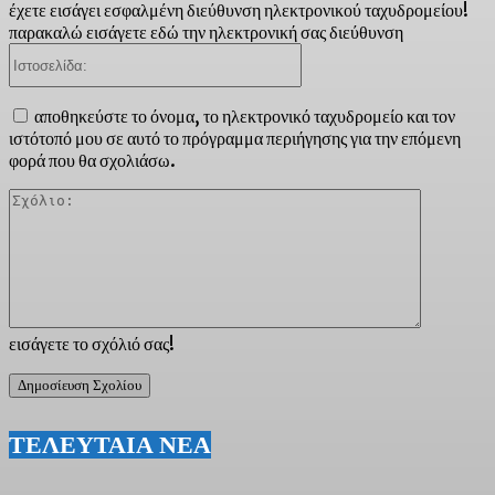
έχετε εισάγει εσφαλμένη διεύθυνση ηλεκτρονικού ταχυδρομείου!
παρακαλώ εισάγετε εδώ την ηλεκτρονική σας διεύθυνση
Ιστοσελίδα:
αποθηκεύστε το όνομα, το ηλεκτρονικό ταχυδρομείο και τον
ιστότοπό μου σε αυτό το πρόγραμμα περιήγησης για την επόμενη
φορά που θα σχολιάσω.
Σχόλιο:
εισάγετε το σχόλιό σας!
ΤΕΛΕΥΤΑΙΑ ΝΕΑ