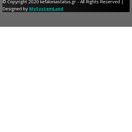
© Copyright 2020 kefaloniastatus.gr - All Rights Reserved |
Designed by
MySystemLand