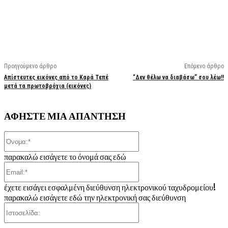
Facebook
X
Linkedin
Email
Vi
Προηγούμενο άρθρο
Επόμενο άρθρο
Απίστευτες εικόνες από το Καρά Τεπέ
“Δεν θέλω να διαβάσω” σου λέω!!
μετά τα πρωτοβρόχια (εικόνες)
ΑΦΗΣΤΕ ΜΙΑ ΑΠΑΝΤΗΣΗ
Όνομα:*
παρακαλώ εισάγετε το όνομά σας εδώ
Email:*
έχετε εισάγει εσφαλμένη διεύθυνση ηλεκτρονικού ταχυδρομείου!
παρακαλώ εισάγετε εδώ την ηλεκτρονική σας διεύθυνση
Ιστοσελίδα: