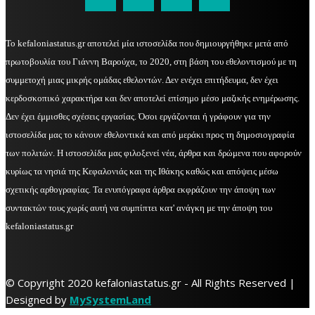
Το kefaloniastatus.gr αποτελεί μία ιστοσελίδα που δημιουργήθηκε μετά από
πρωτοβουλία του Γιάννη Βαρούχα, το 2020, στη βάση του εθελοντισμού με τη
συμμετοχή μιας μικρής ομάδας εθελοντών. Δεν ενέχει επιτήδευμα, δεν έχει
κερδοσκοπικό χαρακτήρα και δεν αποτελεί επίσημο μέσο μαζικής ενημέρωσης.
Δεν έχει έμμισθες σχέσεις εργασίας. Όσοι εργάζονται ή γράφουν για την
ιστοσελίδα μας το κάνουν εθελοντικά και από μεράκι προς τη δημοσιογραφία
των πολιτών. Η ιστοσελίδα μας φιλοξενεί νέα, άρθρα και δρώμενα που αφορούν
κυρίως τα νησιά της Κεφαλονιάς και της Ιθάκης καθώς και απόψεις μέσω
σχετικής αρθογραφίας. Τα ενυπόγραφα άρθρα εκφράζουν την άποψη των
συντακτών τους χωρίς αυτή να συμπίπτει κατ' ανάγκη με την άποψη του
kefaloniastatus.gr
© Copyright 2020 kefaloniastatus.gr - All Rights Reserved |
Designed by
MySystemLand