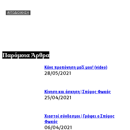
ΑΥΤΟΔΙΟΙΚΗΣΗ
Θεόφιλος: Θερμά συγχαρητήρια στον Χάρη Αλιβιζάτο για
τη μεγάλη πρόκριση! Ευχές να πετάξει ακόμη πιο ψηλά
στον μεγάλο τελικό!
07/08/2026
Παρόμοια Άρθρα
Κάνε προπόνηση μαζί μου! (video)
28/05/2021
Κίνηση και άσκηση | Σπύρος Φωκάς
25/04/2021
Χιαστοί σύνδεσμοι | Γράφει ο Σπύρος
Φωκάς
06/04/2021